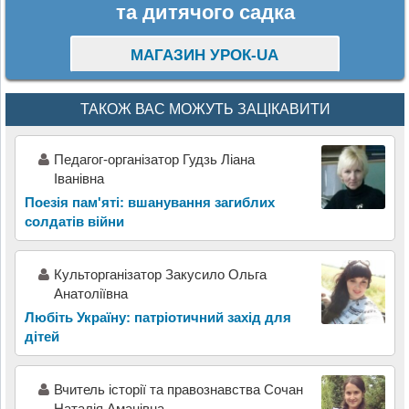
та дитячого садка
МАГАЗИН УРОК-UA
ТАКОЖ ВАС МОЖУТЬ ЗАЦІКАВИТИ
Педагог-організатор Гудзь Ліана
Іванівна
Поезія пам'яті: вшанування загиблих
солдатів війни
Культорганізатор Закусило Ольга
Анатоліївна
Любіть Україну: патріотичний захід для
дітей
Вчитель історії та правознавства Сочан
Наталія Аманівна