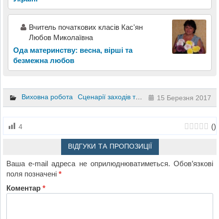
Вчитель початкових класів Кас'ян
Любов Миколаївна
Ода материнству: весна, вірші та
безмежна любов
Виховна робота
Сценарії заходів та свят
10 клас
9 клас
15 Березня 2017
(
)
4
ВІДГУКИ ТА ПРОПОЗИЦІЇ
Ваша e-mail адреса не оприлюднюватиметься.
Обов’язкові
поля позначені
*
Коментар
*