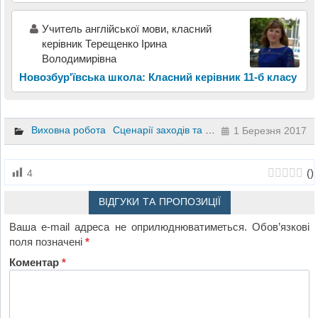
Учитель англійської мови, класний
керівник Терещенко Ірина
Володимирівна
Новозбур'ївська школа: Класний керівник 11-б класу
Виховна робота
Сценарії заходів та свят
10 клас
1 Березня 2017
(
)
4
ВІДГУКИ ТА ПРОПОЗИЦІЇ
Ваша e-mail адреса не оприлюднюватиметься.
Обов’язкові
поля позначені
*
Коментар
*