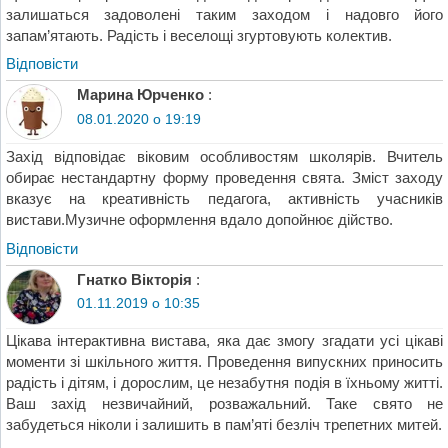
залишаться задоволені таким заходом і надовго його
запам’ятають. Радість і веселощі згуртовують колектив.
Відповіcти
Марина Юрченко
:
08.01.2020 о 19:19
Захід відповідає віковим особливостям школярів. Вчитель
обирає нестандартну форму проведення свята. Зміст заходу
вказує на креативність педагога, активність учасників
вистави.Музичне оформлення вдало допойнює дійство.
Відповіcти
Гнатко Вікторія
:
01.11.2019 о 10:35
Цікава інтерактивна вистава, яка дає змогу згадати усі цікаві
моменти зі шкільного життя. Проведення випускних приносить
радість і дітям, і дорослим, це незабутня подія в їхньому житті.
Ваш захід незвичайний, розважальний. Таке свято не
забудеться ніколи і залишить в пам’яті безліч трепетних митей.