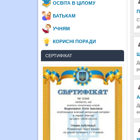
ОСВІТА В ЦІЛОМУ
П
БАТЬКАМ
С
д
УЧНЯМ
КОРИСНІ ПОРАДИ
Щ
СЕРТИФІКАТ
Д
р
А
Д
е
Я