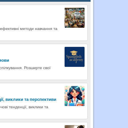
е ефективні методи навчання та
 мови
 спілкування. Розширте свої
ії, виклики та перспективи
чові тенденції, виклики та