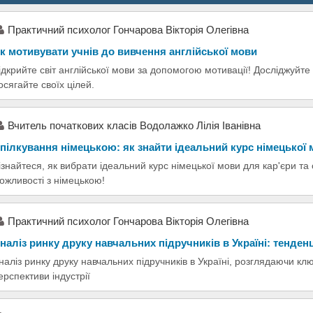
Практичний психолог Гончарова Вікторія Олегівна
к мотивувати учнів до вивчення англійської мови
ідкрийте світ англійської мови за допомогою мотивації! Досліджуйт
осягайте своїх цілей.
Вчитель початкових класів Водолажко Лілія Іванівна
пілкування німецькою: як знайти ідеальний курс німецької
ізнайтеся, як вибрати ідеальний курс німецької мови для кар'єри та
ожливості з німецькою!
Практичний психолог Гончарова Вікторія Олегівна
наліз ринку друку навчальних підручників в Україні: тенденц
наліз ринку друку навчальних підручників в Україні, розглядаючи клю
ерспективи індустрії