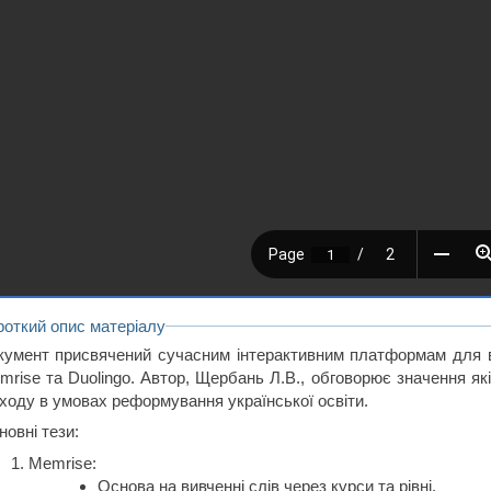
роткий опис матеріалу
кумент присвячений сучасним інтерактивним платформам для ви
mrise та Duolingo. Автор, Щербань Л.В., обговорює значення які
дходу в умовах реформування української освіти.
овні тези:
Memrise:
Основа на вивченні слів через курси та рівні.