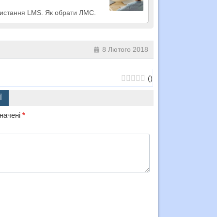
ористання LMS. Як обрати ЛМС.
8 Лютого 2018
(
)
Ї
значені
*