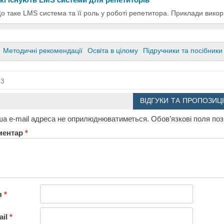
о таке LMS система та її роль у роботі репетитора. Приклади вик
Методичні рекомендації
Освіта в цілому
Підручники та посібники
3
ВІДГУКИ ТА ПРОПОЗИЦІ
а e-mail адреса не оприлюднюватиметься.
Обов’язкові поля по
ментар
*
я
*
ail
*