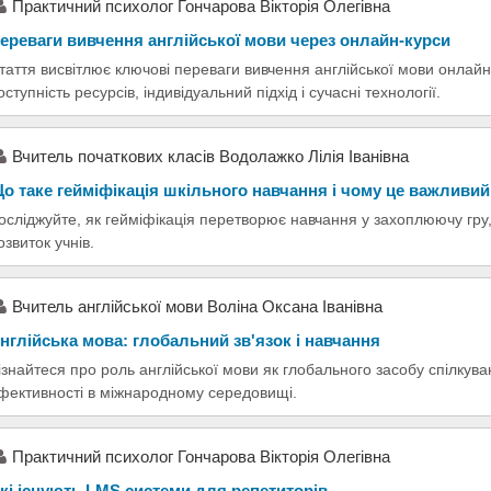
Практичний психолог Гончарова Вікторія Олегівна
ереваги вивчення англійської мови через онлайн-курси
таття висвітлює ключові переваги вивчення англійської мови онлайн, 
оступність ресурсів, індивідуальний підхід і сучасні технології.
Вчитель початкових класів Водолажко Лілія Іванівна
о таке гейміфікація шкільного навчання і чому це важливий
осліджуйте, як гейміфікація перетворює навчання у захоплюючу гру
озвиток учнів.
Вчитель англійської мови Воліна Оксана Іванівна
нглійська мова: глобальний зв'язок і навчання
ізнайтеся про роль англійської мови як глобального засобу спілкува
фективності в міжнародному середовищі.
Практичний психолог Гончарова Вікторія Олегівна
кі існують LMS системи для репетиторів