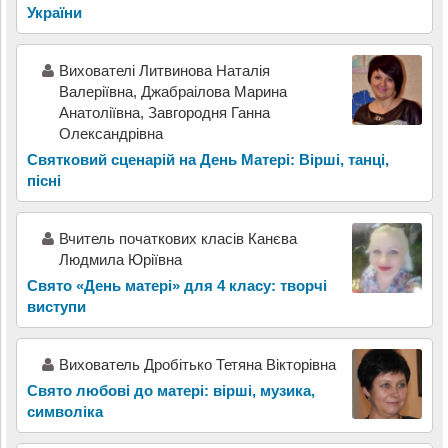
України
Вихователі Литвинова Наталія
Валеріївна, Джабраілова Марина
Анатоліївна, Завгородня Ганна
Олександрівна
Святковий сценарій на День Матері: Вірші, танці,
пісні
Вчитель початкових класів Канєва
Людмила Юріївна
Свято «День матері» для 4 класу: творчі
виступи
Вихователь Дробітько Тетяна Вікторівна
Свято любові до матері: вірші, музика,
символіка