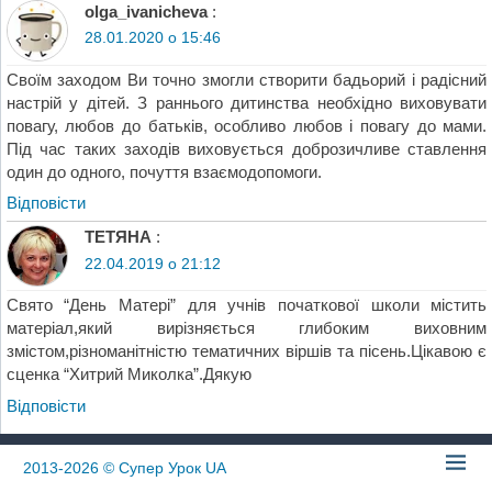
olga_ivanicheva
:
28.01.2020 о 15:46
Своїм заходом Ви точно змогли створити бадьорий і радісний
настрій у дітей. З раннього дитинства необхідно виховувати
повагу, любов до батьків, особливо любов і повагу до мами.
Під час таких заходів виховується доброзичливе ставлення
один до одного, почуття взаємодопомоги.
Відповіcти
ТЕТЯНА
:
22.04.2019 о 21:12
Свято “День Матері” для учнів початкової школи містить
матеріал,який вирізняється глибоким виховним
змістом,різноманітністю тематичних віршів та пісень.Цікавою є
сценка “Хитрий Миколка”.Дякую
Відповіcти
2013-2026
© Супер Урок UA