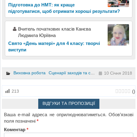
Підготовка до НМТ: як краще
підготуватися, щоб отримати хороші результати?
Вчитель початкових класів Канєва
Людмила Юріївна
Свято «День матері» для 4 класу: творчі
виступи
Виховна робота
Сценарії заходів та свят
Інший
10 клас
1
10 Січня 2018
(
)
213
ВІДГУКИ ТА ПРОПОЗИЦІЇ
Ваша e-mail адреса не оприлюднюватиметься.
Обов’язкові
поля позначені
*
Коментар
*