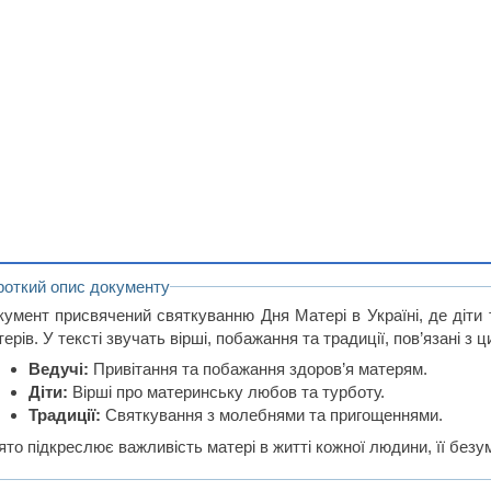
роткий опис документу
кумент присвячений святкуванню Дня Матері в Україні, де діти
ерів. У тексті звучать вірші, побажання та традиції, пов’язані з 
Ведучі:
Привітання та побажання здоров’я матерям.
Діти:
Вірші про материнську любов та турботу.
Традиції:
Святкування з молебнями та пригощеннями.
то підкреслює важливість матері в житті кожної людини, її безу