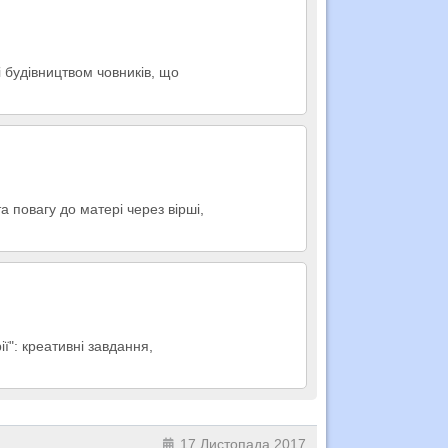
і будівництвом човників, що
а повагу до матері через вірші,
ї": креативні завдання,
17 Листопада 2017