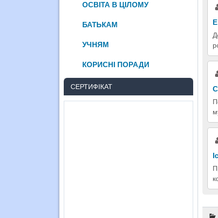
ОСВІТА В ЦІЛОМУ
Е
БАТЬКАМ
Д
УЧНЯМ
р
КОРИСНІ ПОРАДИ
СЕРТИФІКАТ
С
П
м
І
П
к