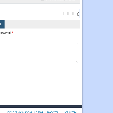
(
)
Ї
значені
*
А
ПОЛІТИКА КОНФІДЕНЦІЙНОСТІ
УВІЙТИ