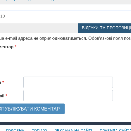
10
ВІДГУКИ ТА ПРОПОЗИЦІ
а e-mail адреса не оприлюднюватиметься.
Обов’язкові поля по
ментар
*
я
*
ail
*
ГОЛОВНА
ТОП-100
РЕКЛАМА НА САЙТІ
ПРАВИЛА САЙТ