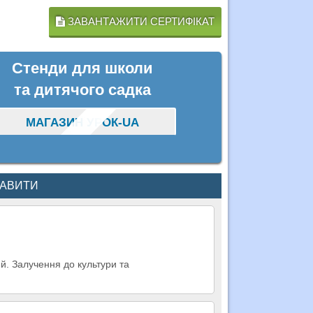
ЗАВАНТАЖИТИ СЕРТИФІКАТ
Стенди для школи
та дитячого садка
МАГАЗИН УРОК-UA
КАВИТИ
ітей. Залучення до культури та