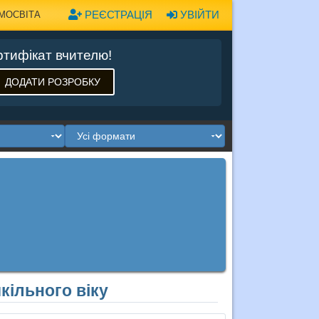
РЕЄСТРАЦІЯ
УВІЙТИ
МОСВІТА
тифікат вчителю!
ДОДАТИ РОЗРОБКУ
кільного віку