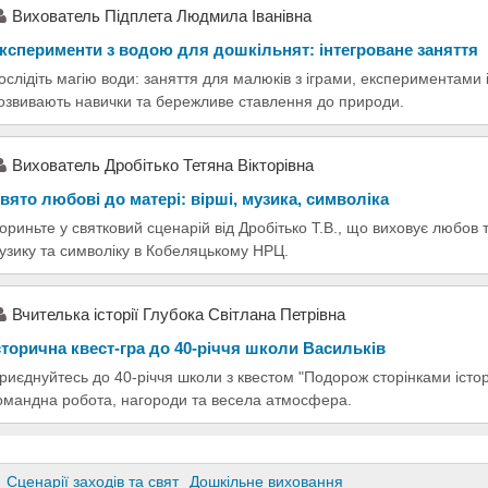
Вихователь Підплета Людмила Іванівна
ксперименти з водою для дошкільнят: інтегроване заняття
ослідіть магію води: заняття для малюків з іграми, експериментами 
озвивають навички та бережливе ставлення до природи.
Вихователь Дробітько Тетяна Вікторівна
вято любові до матері: вірші, музика, символіка
ориньте у святковий сценарій від Дробітько Т.В., що виховує любов т
узику та символіку в Кобеляцькому НРЦ.
Вчителька історії Глубока Світлана Петрівна
сторична квест-гра до 40-річчя школи Васильків
риєднуйтесь до 40-річчя школи з квестом "Подорож сторінками історі
омандна робота, нагороди та весела атмосфера.
Сценарії заходів та свят
Дошкільне виховання