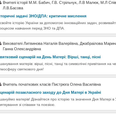
Вчителі історії М.М. Бабич, Г.В. Стрільчук, Л.В Малюк, М.Л Спів
Л.В.Басова
сторичні задачі ЗНО/ДПА: критичне мислення
свойте історію України за допомогою інноваційних задач, розвивай
роцесом навчання перед ЗНО та ДПА.
Вихователі Литвинова Наталія Валеріївна, Джабраілова Марин
Ганна Олександрівна
вятковий сценарій на День Матері: Вірші, танці, пісні
шанування матерів: вірші, пісні, танці та символічні привітання на
тмосферу святкового дня!
Вчитель початкових класів Пистрюга Олена Василівна
ценарій позакласного заходу до Дня Матері в Україні
шануймо матерів! Дізнайтеся про історію та значення Дня Матері в 
вяткування зі співами та поезією.