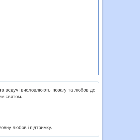
 та ведучі висловлюють повагу та любов до
цим святом.
мовну любов і підтримку.