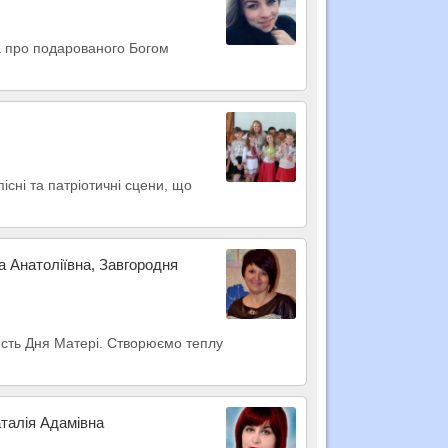
да про подарованого Богом
існі та патріотичні сцени, що
а Анатоліївна, Завгородня
 честь Дня Матері. Створюємо теплу
аталія Адамівна