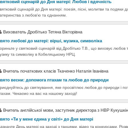
вятковий сценарій до Дня матері: Любов і вдячність
вятковий сценарій до Дня матері: поезія, пісні, молитви та подяки 
атеринства з любов'ю та єднанням.
Вихователь Дробітько Тетяна Вікторівна
вято любові до матері: вірші, музика, символіка
ориньте у святковий сценарій від Дробітько Т.В., що виховує любов т
узику та символіку в Кобеляцькому НРЦ.
Вчитель початкових класів Ткаченко Наталія Іванівна
вято весни: допомога птахам та любов до природи
риєднуйтесь до святкування, яке просвітлює любов до природи і п
тахам. Чекаємо на вас на нашому заході!
Вчитель англійської мови, заступник директора з НВР Кукушкін
вято «Ти у мене єдина у світі» до Дня матері
ідзначте День матері на заході з танцями, відео та конкурсами. Роз