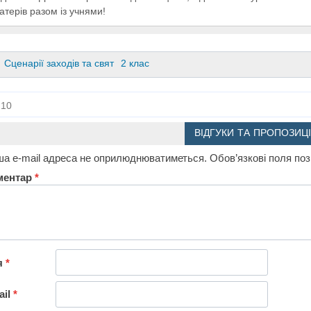
атерів разом із учнями!
Сценарії заходів та свят
2 клас
10
ВІДГУКИ ТА ПРОПОЗИЦІ
а e-mail адреса не оприлюднюватиметься.
Обов’язкові поля по
ментар
*
я
*
ail
*