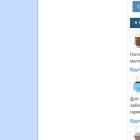
4 
Ната
мате
Відп
Для 
забе
гарм
Відп