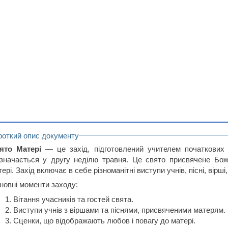
роткий опис документу
ято Матері
— це захід, підготовлений учителем початкових 
дзначається у другу неділю травня. Це свято присвячене Божі
ері. Захід включає в себе різноманітні виступи учнів, пісні, вірші
новні моменти заходу:
Вітання учасників та гостей свята.
Виступи учнів з віршами та піснями, присвяченими матерям.
Сценки, що відображають любов і повагу до матері.