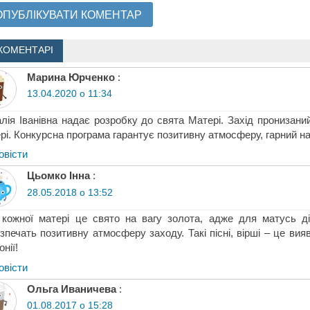
КОМЕНТАРІ
Марина Юрченко
:
13.04.2020 о 11:34
лія Іванівна надає розробку до свята Матері. Захід пронизан
рі. Конкурсна програма гарантує позитивну атмосферу, гарний на
овіcти
Цьомко Інна
:
28.05.2018 о 13:52
кожної матері це свято на вагу золота, адже для матусь діти
зпечать позитивну атмосферу заходу. Такі пісні, вірші – це ви
онії!
овіcти
Ольга Иваничева
:
01.08.2017 о 15:28