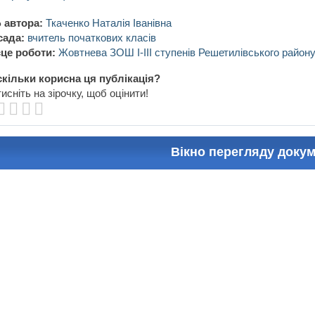
 автора:
Ткаченко Наталія Іванівна
сада:
вчитель початкових класів
це роботи:
Жовтнева ЗОШ І-ІІІ ступенів Решетилівського району
кільки корисна ця публікація?
исніть на зірочку, щоб оцінити!
Вікно перегляду доку