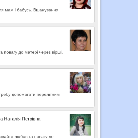
для мам і бабусь. Вшанування
а повагу до матері через вірші,
отребу допомагати перелітним
а Наталія Петрівна
вивайте любов та повагу до