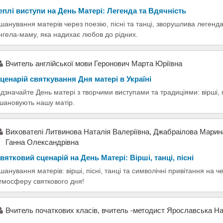
еплі виступи на День Матері: Легенда та Вдячність
шанування матерів через поезію, пісні та танці, зворушлива леген
нгела-маму, яка надихає любов до рідних.
Вчитель англійської мови Геронович Марта Юріївна
ценарій святкування Дня матері в Україні
ідзначайте День матері з творчими виступами та традиціями: вірші, п
шановують нашу матір.
Вихователі Литвинова Наталія Валеріївна, Джабраілова Марин
Ганна Олександрівна
вятковий сценарій на День Матері: Вірші, танці, пісні
шанування матерів: вірші, пісні, танці та символічні привітання на
тмосферу святкового дня!
Вчитель початкових класів, вчитель -методист Ярославська Н