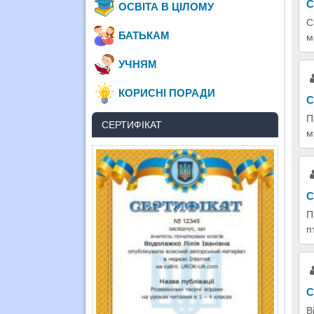
С
ОСВІТА В ЦІЛОМУ
С
БАТЬКАМ
м
УЧНЯМ
КОРИСНІ ПОРАДИ
С
П
СЕРТИФІКАТ
м
С
П
п
С
В