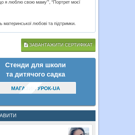
 що я люблю свою маму'”, “Портрет моєї
ь материнської любові та підтримки.
ЗАВАНТАЖИТИ СЕРТИФІКАТ
Стенди для школи
та дитячого садка
МАГАЗИН УРОК-UA
КАВИТИ