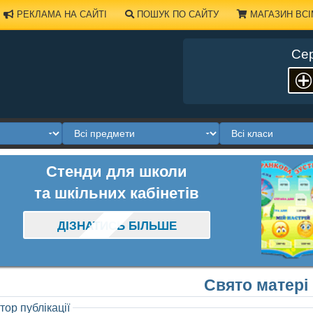
РЕКЛАМА НА САЙТІ
ПОШУК ПО САЙТУ
МАГАЗИН ВСІ
Сер
Стенди для школи
та шкільних кабінетів
ДІЗНАТИСЬ БІЛЬШЕ
Свято матері
тор публікації