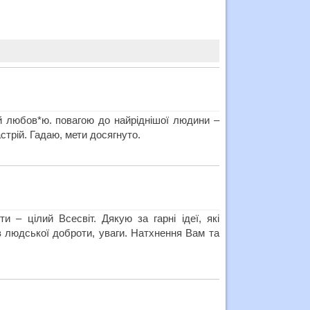
ий любов*ю. повагою до найріднішої людини –
стрій. Гадаю, мети досягнуто.
 – цілий Всесвіт. Дякую за гарні ідеї, які
яв людської доброти, уваги. Натхнення Вам та