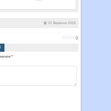
22 Вересня 2016
(
)
Ї
значені
*