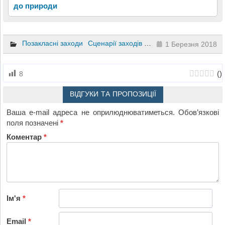
до природи
Позакласні заходи
Сценарії заходів та свят
Інший
2 клас
1 Березня 2018
(
)
8
ВІДГУКИ ТА ПРОПОЗИЦІЇ
Ваша e-mail адреса не оприлюднюватиметься.
Обов’язкові
поля позначені
*
Коментар
*
Ім'я
*
Email
*