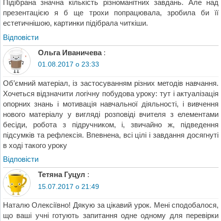
Підібрана значна кількість різноманітних завдань. Але над
презентацією я б ще трохи попрацювала, зробила би її
естетичнішою, картинки підібрала читкіши.
Відповіcти
Ольга Иваничева
:
01.08.2017 о 23:33
Об’ємний матеріал, із застосуванням різних методів навчання.
Хочеться відзначити логічну побудова уроку: тут і актуалізація
опорних знань і мотивація навчальної діяльності, і вивчення
нового матеріалу у вигляді розповіді вчителя з елементами
бесіди, робота з підручником, і, звичайно ж, підведення
підсумків та рефлексія. Впевнена, всі цілі і завдання досягнуті
в ході такого уроку
Відповіcти
Тетяна Гуцул
:
15.07.2017 о 21:49
Наталю Олексіївно! Дякую за цікавий урок. Мені сподобалося,
що ваші учні готують запитання одне одному для перевірки