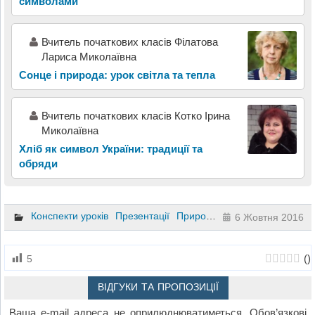
символами
Вчитель початкових класів Філатова
Лариса Миколаївна
Сонце і природа: урок світла та тепла
Вчитель початкових класів Котко Ірина
Миколаївна
Хліб як символ України: традиції та
обряди
Конспекти уроків
Презентації
Природознавство
3 клас
6 Жовтня 2016
(
)
5
ВІДГУКИ ТА ПРОПОЗИЦІЇ
Ваша e-mail адреса не оприлюднюватиметься.
Обов’язкові