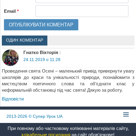
Email
*
ОДИН КОМЕНТАР
Гнатко Вікторія
:
24.11.2019 о 11:28
Проведення свята Осені – маленький привід привернути увагу
школярів до краси та унікальності природи, познайомити з
мистецтвом поетичного слова та об’єднати клас у
неформальній обстановці під час свята! Дякую за роботу.
Відповіcти
2013-2026
© Супер Урок UA
При повному або частковому копіюванні матеріалів сайту,
клікабельне посилання
на сайт обов'язкове!