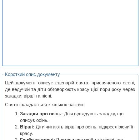
Короткий опис документу
Цей документ описує сценарій свята, присвяченого осені,
де ведучий та діти обговорюють красу цієї пори року через
загадки, вірші та пісні.
Свято складається з кількох частин:
Загадки про осінь:
Діти відгадують загадку, що
описує осінь.
Вірші:
Діти читають вірші про осінь, підкреслюючи її
красу.
Гриби та овочі:
Вистави про гриби та овочі, що