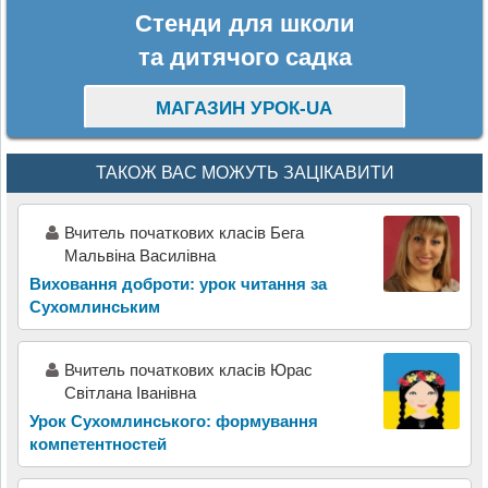
Стенди для школи
та дитячого садка
МАГАЗИН УРОК-UA
ТАКОЖ ВАС МОЖУТЬ ЗАЦІКАВИТИ
Вчитель початкових класів Бега
Мальвіна Василівна
Виховання доброти: урок читання за
Сухомлинським
Вчитель початкових класів Юрас
Світлана Іванівна
Урок Сухомлинського: формування
компетентностей