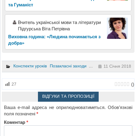
та Гуманіст
Вчитель української мови та літератури
Підгурська Віта Петрівна
Виховна година: «Людина починається з
добра»
Конспекти уроків
Позакласні заходи
Літературне читання
4
11 Січня 2018
(
)
27
ВІДГУКИ ТА ПРОПОЗИЦІЇ
Ваша e-mail адреса не оприлюднюватиметься.
Обов’язкові
поля позначені
*
Коментар
*