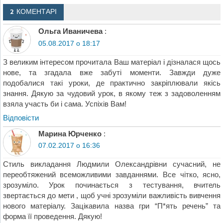
2 КОМЕНТАРІ
Ольга Иваничева
:
05.08.2017 о 18:17
З великим інтересом прочитала Ваш матеріал і дізналася щось
нове, та згадала вже забуті моменти. Завжди дуже
подобалися такі уроки, де практично закріплювали якісь
знання. Дякую за чудовий урок, в якому теж з задоволенням
взяла участь би і сама. Успіхів Вам!
Відповіcти
Марина Юрченко
:
07.02.2017 о 16:36
Стиль викладання Людмили Олександрівни сучасний, не
переобтяжений всеможливими завданнями. Все чітко, ясно,
зрозуміло. Урок починається з тестування, вчитель
звертається до мети , щоб учні зрозуміли важливість вивчення
нового матеріалу. Зацікавила назва гри “П*ять речень” та
форма її проведення. Дякую!