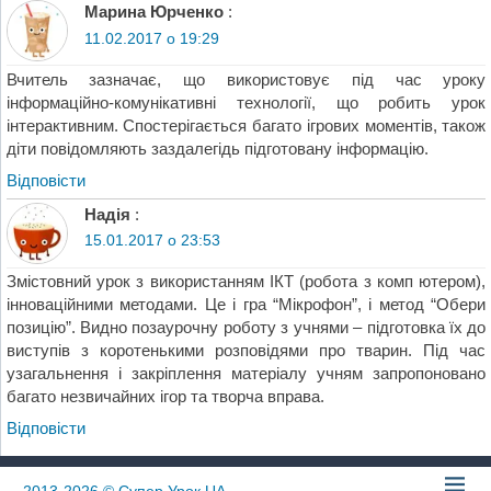
Марина Юрченко
:
11.02.2017 о 19:29
Вчитель зазначає, що використовує під час уроку
інформаційно-комунікативні технології, що робить урок
інтерактивним. Спостерігається багато ігрових моментів, також
діти повідомляють заздалегідь підготовану інформацію.
Відповіcти
Надія
:
15.01.2017 о 23:53
Змістовний урок з використанням ІКТ (робота з комп ютером),
інноваційними методами. Це і гра “Мікрофон”, і метод “Обери
позицію”. Видно позаурочну роботу з учнями – підготовка їх до
виступів з коротенькими розповідями про тварин. Під час
узагальнення і закріплення матеріалу учням запропоновано
багато незвичайних ігор та творча вправа.
Відповіcти
2013-2026
© Супер Урок UA