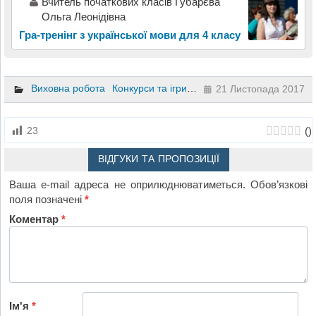
Вчитель початкових класів Губарєва
Ольга Леонідівна
Гра-тренінг з української мови для 4 класу
Виховна робота
Конкурси та ігри
Матеріали до уроків
Осно
21 Листопада 2017
(
)
23
ВІДГУКИ ТА ПРОПОЗИЦІЇ
Ваша e-mail адреса не оприлюднюватиметься.
Обов’язкові
поля позначені
*
Коментар
*
Ім'я
*