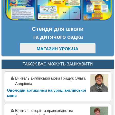
Стенди для школи
та дитячого садка
МАГАЗИН УРОК-UA
ТАКОЖ ВАС МОЖУТЬ ЗАЦІКАВИТИ
Вчитель англійської мови Грищук Ольга
Андріївна
Оволодій артиклями на уроці англійської
мови
Вчитель історії та правознавства