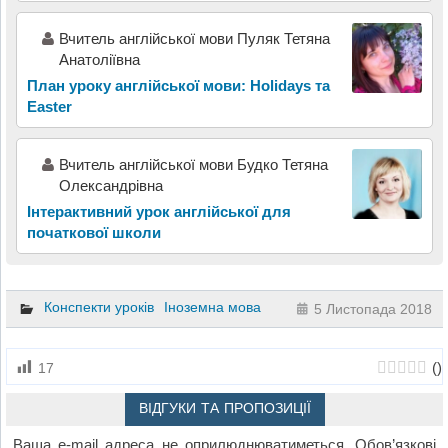
Вчитель англійської мови Пуляк Тетяна
Анатоліївна
План уроку англійської мови: Holidays та
Easter
Вчитель англійської мови Будко Тетяна
Олександрівна
Інтерактивний урок англійської для
початкової школи
Конспекти уроків
Іноземна мова
5 Листопада 2018
(
)
17
ВІДГУКИ ТА ПРОПОЗИЦІЇ
Ваша e-mail адреса не оприлюднюватиметься.
Обов’язкові