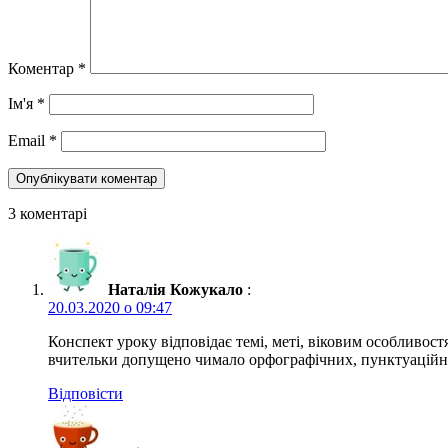
Коментар
*
Ім'я
*
Email
*
3 коментарі
Наталія Кожукало
:
20.03.2020 о 09:47
Конспект уроку відповідає темі, меті, віковим особливост
вчительки допущено чимало орфографічних, пунктуаційн
Відповіcти