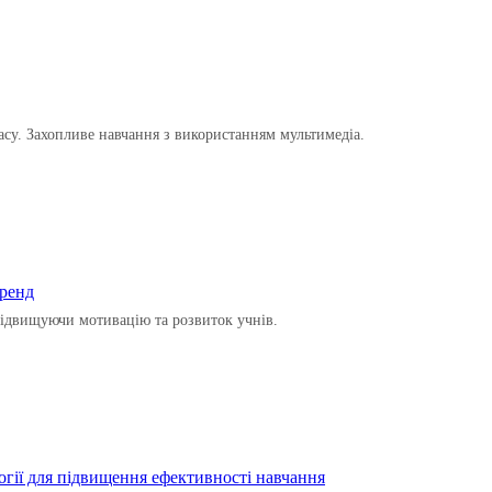
ласу. Захопливе навчання з використанням мультимедіа.
тренд
підвищуючи мотивацію та розвиток учнів.
огії для підвищення ефективності навчання