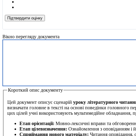
Підтвердити оцінку
Вікно перегляду документа
Короткий опис документу
Цей документ описує сценарій
уроку літературного читанн
визначати головне в тексті на основі поведінки головного п
цих цілей учні використовують мультимедійне обладнання, п
Етап орієнтації:
Мовно-лексичні вправи та обговорення
Етап цілевизначення:
Ознайомлення з оповіданням і 
Сприймання нового матеріалу:
Читання оповідання, о