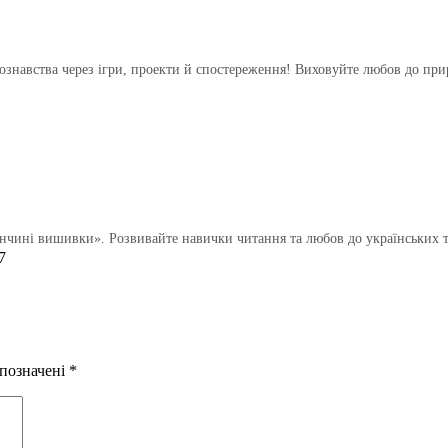
дознавства через ігри, проекти й спостереження! Виховуйте любов до при
нчині вишивки». Розвивайте навички читання та любов до українських т
7
 позначені
*