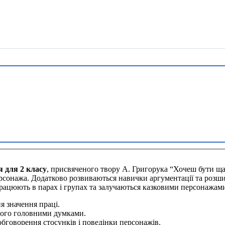
я для 2 класу
, присвяченого твору А. Григорука “Хочеш бути ща
ерсонажа. Додатково розвиваються навички аргументації та розши
рацюють в парах і групах та залучаються казковими персонажам
 значення праці.
його головними думками.
бговорення стосунків і поведінки персонажів.