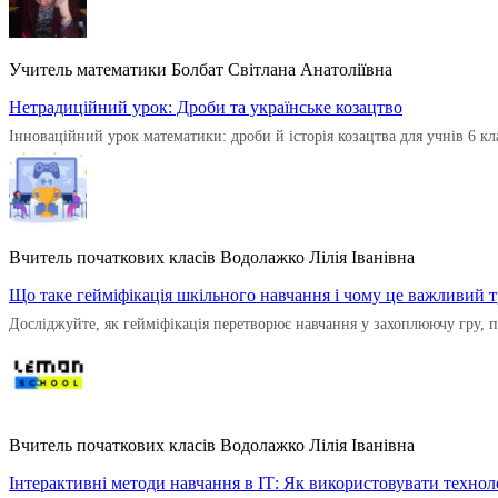
Учитель математики Болбат Світлана Анатоліївна
Нетрадиційний урок: Дроби та українське козацтво
Інноваційний урок математики: дроби й історія козацтва для учнів 6 к
Вчитель початкових класів Водолажко Лілія Іванівна
Що таке гейміфікація шкільного навчання і чому це важливий 
Досліджуйте, як гейміфікація перетворює навчання у захоплюючу гру, 
Вчитель початкових класів Водолажко Лілія Іванівна
Інтерактивні методи навчання в ІТ: Як використовувати технол