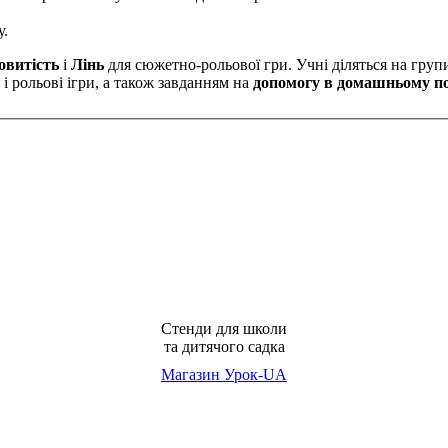
у.
овитість
і
Лінь
для сюжетно-рольової гри. Учні діляться на груп
і рольові ігри, а також завданням на
допомогу в домашньому по
Стенди для школи
та дитячого садка
Магазин Урок-UA