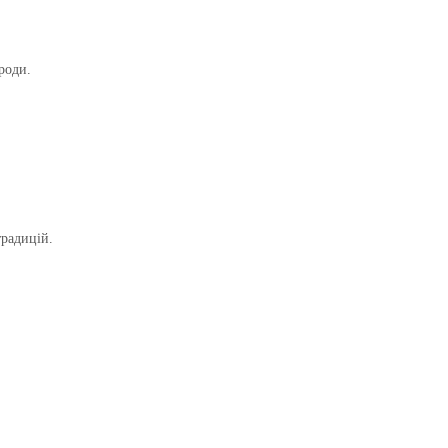
роди.
радицій.