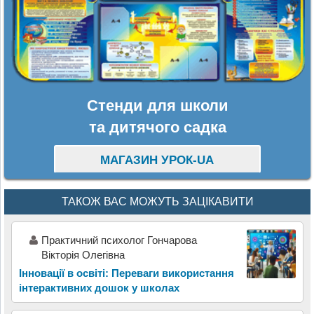
Стенди для школи
та дитячого садка
МАГАЗИН УРОК-UA
ТАКОЖ ВАС МОЖУТЬ ЗАЦІКАВИТИ
Практичний психолог Гончарова
Вікторія Олегівна
Інновації в освіті: Переваги використання
інтерактивних дошок у школах