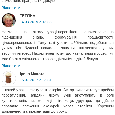
самостійно працювати. Дякую.
Відповіcти
ТЕТЯНА
:
14.03.2019 о 13:53
Навчання на такому уроці-перевтіленні спрямоване на
підвищення знань, формування працьовитості,
цілеспрямованості. Тому такі уроки найбільше подобаються
учням, ніж буденні навчальні заняття, викликають у них
творчий інтерес. Насамперед тому, що навчальний процес тут
має багато спільного з ігровою діяльністю дітей.Дякую.
Відповіcти
Ірина Макота
:
15.07.2017 о 23:51
Цікавий урок – екскурс в історію. Автор використовує прийом
перевтілення, завдяки якому учні виступають в ролі
культорологів, письменниці, літописця, друкаря, що дійсно
справляє враження екскурсії через століття. Хорошим
доповненням є презентація до уроку.