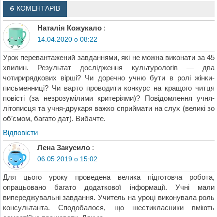
6 КОМЕНТАРІВ
Наталія Кожукало
:
14.04.2020 о 08:22
Урок перевантажений завданнями, які не можна виконати за 45
хвилин. Результат дослідження культурологів — два
чотирирядкових вірші? Чи доречно учню бути в ролі жінки-
письменниці? Чи варто проводити конкурс на кращого читця
повісті (за незрозумілими критеріями)? Повідомлення учня-
літописця та учня-друкаря важко сприймати на слух (великі зо
об’ємом, багато дат). Вибачте.
Відповіcти
Лєна Закусило
:
06.05.2019 о 15:02
Для цього уроку проведена велика підготовча робота,
опрацьовано багато додаткової інформації. Учні мали
випереджувальні завдання. Учитель на уроці виконувала роль
консультанта. Сподобалося, що шестикласники вміють