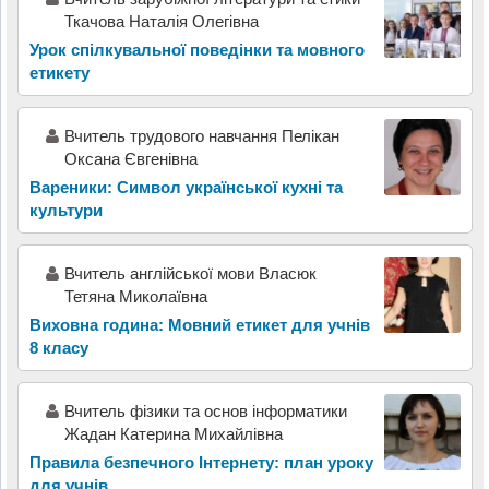
Ткачова Наталія Олегівна
Урок спілкувальної поведінки та мовного
етикету
Вчитель трудового навчання Пелікан
Оксана Євгенівна
Вареники: Символ української кухні та
культури
Вчитель англійської мови Власюк
Тетяна Миколаївна
Виховна година: Мовний етикет для учнів
8 класу
Вчитель фізики та основ інформатики
Жадан Катерина Михайлівна
Правила безпечного Інтернету: план уроку
для учнів