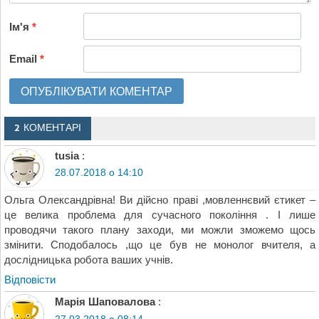
Ім'я
*
Email
*
2 КОМЕНТАРІ
tusia
:
28.07.2018 о 14:10
Ольга Олександрівна! Ви дійсно праві ,мовленнєвий єтикет –
це велика проблема для сучасного покоління . І лише
проводячи такого плану заходи, ми можли зможемо щось
змінити. Сподобалось ,що це був не монолог вчителя, а
дослідницька робота ваших учнів.
Відповіcти
Марія Шаповалова
:
27.03.2018 о 08:14