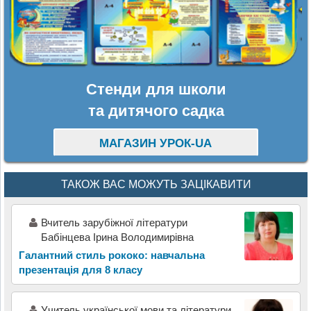
Стенди для школи
та дитячого садка
МАГАЗИН УРОК-UA
ТАКОЖ ВАС МОЖУТЬ ЗАЦІКАВИТИ
Вчитель зарубіжної літератури
Бабінцева Ірина Володимирівна
Галантний стиль рококо: навчальна
презентація для 8 класу
Учитель української мови та літератури