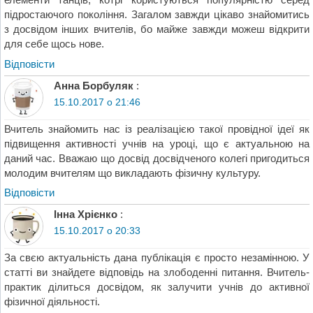
підростаючого покоління. Загалом завжди цікаво знайомитись
з досвідом інших вчителів, бо майже завжди можеш відкрити
для себе щось нове.
Відповіcти
Анна Борбуляк
:
15.10.2017 о 21:46
Вчитель знайомить нас із реалізацією такої провідної ідеї як
підвищення активності учнів на уроці, що є актуальною на
даний час. Вважаю що досвід досвідченого колегі пригодиться
молодим вчителям що викладають фізичну культуру.
Відповіcти
Інна Хрієнко
:
15.10.2017 о 20:33
За свєю актуальність дана публікація є просто незамінною. У
статті ви знайдете відповідь на злободенні питання. Вчитель-
практик ділиться досвідом, як залучити учнів до активної
фізичної діяльності.