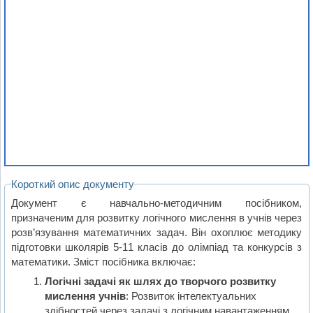
Короткий опис документу
Документ є навчально-методичним посібником,
призначеним для розвитку логічного мислення в учнів через
розв’язування математичних задач. Він охоплює методику
підготовки школярів 5-11 класів до олімпіад та конкурсів з
математики. Зміст посібника включає:
Логічні задачі як шлях до творчого розвитку
мислення учнів
: Розвиток інтелектуальних
здібностей через задачі з логічним навантаженням.