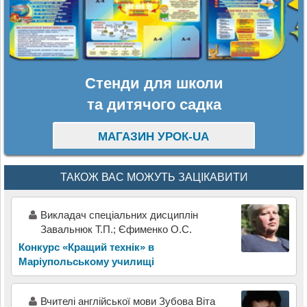
Стенди для школи
та дитячого садка
МАГАЗИН УРОК-UA
ТАКОЖ ВАС МОЖУТЬ ЗАЦІКАВИТИ
Викладач спеціальних дисциплін
Завальнюк Т.П.; Єфименко О.С.
Конкурс «Кращий технік» в
Маріупольському училищі
Вчителі англійської мови Зубова Віта