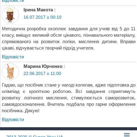
Відповіcти
Ірина Макота
:
16.07.2017 о 00:10
Методична розробка охоплює завдання для учнів від 5 до 11
класу, вміщує великий обсяг цікавого, пізнавального матеріалу,
спрямованого на розвиток логіки, мислення дитини. Вправи
цікаві, відчувається творчий підхід учителя.
Відповіcти
Марина Юрченко
:
22.06.2017 о 11:00
Гадаю, що посібник стане у нагоді колегам, адже підготовка до
олімпіад є кропіткою роботою. Всі завдання сприятимуть
розвитку логічного мислення, стимулюється саморозвиток,
самовдосконалення. Вчитель подбала про гарне оформлення
посібника. Дякую!
Відповіcти
2013-2026
© Супер Урок UA