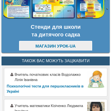
Стенди для школи
та дитячого садка
МАГАЗИН УРОК-UA
ТАКОЖ ВАС МОЖУТЬ ЗАЦІКАВИТИ
Вчитель початкових класів Водолажко
Лілія Іванівна
Психологічні тести для першокласників в
Україні
Учитель математики Кізіченко Людмила
Іванівна