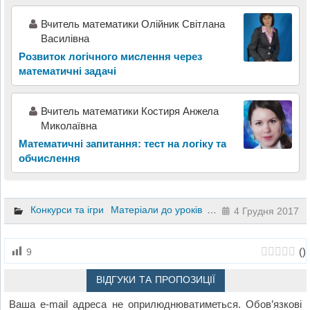
Вчитель математики Олійник Світлана
Василівна
Розвиток логічного мислення через
математичні задачі
Вчитель математики Костиря Анжела
Миколаївна
Математичні запитання: тест на логіку та
обчислення
Конкурси та ігри
Матеріали до уроків
Позакласні заходи
М
4 Грудня 2017
(
)
9
ВІДГУКИ ТА ПРОПОЗИЦІЇ
Ваша e-mail адреса не оприлюднюватиметься.
Обов’язкові