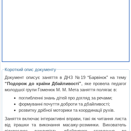
Короткий опис документу
Документ описує заняття в ДНЗ №19 “Барвінок” на тему
“Подорож до країни Дбайливості”
, яке провела педагог
молодшої групи Гоменюк М. М. Мета заняття полягає в:
поглибленні знань дітей про догляд за речами;
формуванні почуття доброти та дбайливості;
розвитку дрібної моторики та координації рухів.
Заняття включає інтерактивні вправи, такі як читання листа
від іграшки та виконання масажу-розминки. Вихователь
підкреслює важливість дбайливого ставлення до