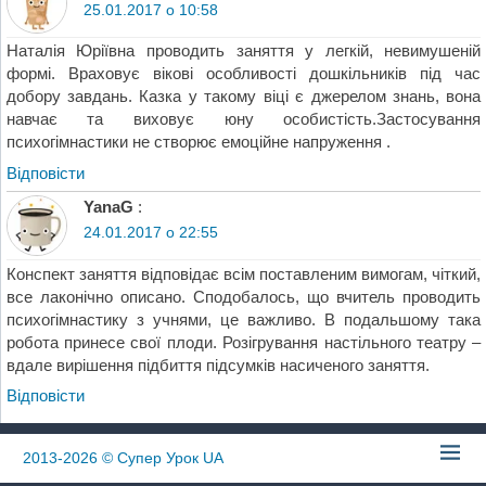
25.01.2017 о 10:58
Наталія Юріївна проводить заняття у легкій, невимушеній
формі. Враховує вікові особливості дошкільників під час
добору завдань. Казка у такому віці є джерелом знань, вона
навчає та виховує юну особистість.Застосування
психогімнастики не створює емоційне напруження .
Відповіcти
YanaG
:
24.01.2017 о 22:55
Конспект заняття відповідає всім поставленим вимогам, чіткий,
все лаконічно описано. Сподобалось, що вчитель проводить
психогімнастику з учнями, це важливо. В подальшому така
робота принесе свої плоди. Розігрування настільного театру –
вдале вирішення підбиття підсумків насиченого заняття.
Відповіcти
2013-2026
© Супер Урок UA