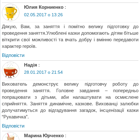
Юлия Корниенко
:
02.05.2017 о 13:26
Дякую, Вам, за заняття і помітно велику підготовку до
проведення заняття.Улюблені казки допомогають дітям бітьше
віткрити свої можливості та вчать добру і вмінню передавоти
характер героїв.
Відповіcти
Надія
:
28.01.2017 о 21:54
Вихователь демонструє велику підготовчу роботу до
проведення заняття. Головне завдання – попередньо
попрацювати з дітьми, аби налаштувати на осмислене
сприйняття. Заняття динамічне, казкове. Вихованці залюбки
долучатимуться до відгадування загадок, інсценізації казки
“Рукавичка”.
Відповіcти
Марина Юрченко
: