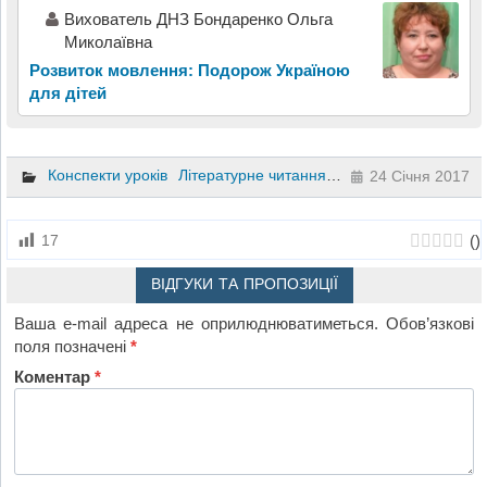
Вихователь ДНЗ Бондаренко Ольга
Миколаївна
Розвиток мовлення: Подорож Україною
для дітей
Конспекти уроків
Літературне читання
Художня культура
Д
24 Січня 2017
(
)
17
ВІДГУКИ ТА ПРОПОЗИЦІЇ
Ваша e-mail адреса не оприлюднюватиметься.
Обов’язкові
поля позначені
*
Коментар
*