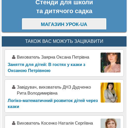
Стенди для школи
та дитячого садка
МАГАЗИН УРОК-UA
ТАКОЖ ВАС МОЖУТЬ ЗАЦІКАВИТИ
Вихователь Заярна Оксана Петрівна
Заняття для дітей: В гостях у казки з
Оксаною Петрівною
Завідувач, вихователь ДНЗ Дудченко
Рита Володимирівна
Логіко-математичний розвиток дітей через
казки
Вихователь Косенко Наталія Сергіївна