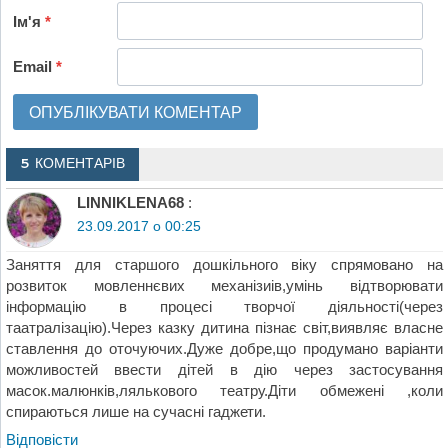
Ім'я
*
Email
*
5 КОМЕНТАРІВ
LINNIKLENA68
:
23.09.2017 о 00:25
Заняття для старшого дошкільного віку спрямовано на
розвиток мовленнєвих механізиів,умінь відтворювати
інформацію в процесі творчої діяльності(через
таатралізацію).Через казку дитина пізнає світ,виявляє власне
ставлення до оточуючих.Дуже добре,що продумано варіанти
можливостей ввести дітей в дію через застосування
масок.малюнків,лялькового театру.Діти обмежені ,коли
спираються лише на сучасні гаджети.
Відповіcти