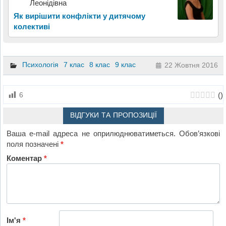
Леонідівна
Як вирішити конфлікти у дитячому
колективі
Психологія
7 клас
8 клас
9 клас
22 Жовтня 2016
(
)
6
ВІДГУКИ ТА ПРОПОЗИЦІЇ
Ваша e-mail адреса не оприлюднюватиметься.
Обов’язкові
поля позначені
*
Коментар
*
Ім'я
*