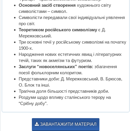
Основний засіб створення
художнього світу
символістами – символ.
Символісти передавали свої індивідуальні уявлення
про світ.
Теоретиком російського символізму
є Д.
Мережковський.
Три основні течії у російському символізмі на початку
1900-х.
Народження нових естетичних явищ і літературних
течій, таких як акмеїзм та футуризм.
Заслуги “новоселянських” поетів:
збагачення
поезії фольклорним колоритом.
Представники доби: Д. Мережковський, В. Брюсов,
О. Блок та інші.
Трагічна доля більшості представників доби.
Роздуми щодо впливу сталінського терору на
“Срібну добу”.
ЗАВАНТАЖИТИ МАТЕРІАЛ