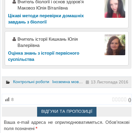
Вчитель біології і основ здоров'я
Маковоз Юлія Віталіївна
Цікаві методи перевірки домашніх
завдань з біології
Вчитель історії Кишкань Юлія
Валеріївна
Оцінка знань з історії первісного
суспільства
Контрольні роботи
Іноземна мова
10 клас
13 Листопада 2016
(
)
8
ВІДГУКИ ТА ПРОПОЗИЦІЇ
Ваша e-mail адреса не оприлюднюватиметься.
Обов’язкові
поля позначені
*