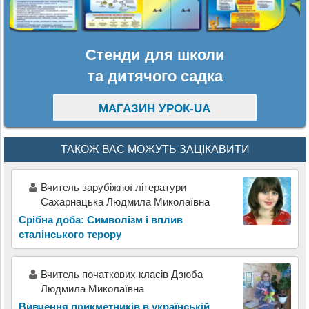
Стенди для школи
та дитячого садка
МАГАЗИН УРОК-UA
ТАКОЖ ВАС МОЖУТЬ ЗАЦІКАВИТИ
Вчитель зарубіжної літератури
Сахарнацька Людмила Миколаївна
Срібна доба: Символізм і вплив
сталінського терору
Вчитель початкових класів Дзюба
Людмила Миколаївна
Вивчення прикметників в українській