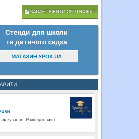
ЗАВАНТАЖИТИ СЕРТИФІКАТ
Стенди для школи
та дитячого садка
МАГАЗИН УРОК-UA
КАВИТИ
 мови
 спілкування. Розширте свої