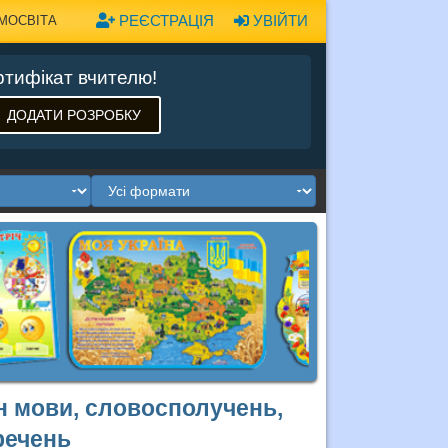
РЕЄСТРАЦІЯ
УВІЙТИ
МОСВІТА
тифікат вчителю!
ДОДАТИ РОЗРОБКУ
н мови, словосполучень,
речень