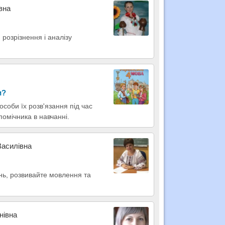
вна
розрізнення і аналізу
и?
особи їх розв'язання під час
омічника в навчанні.
Василівна
нь, розвивайте мовлення та
нівна