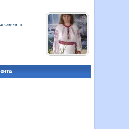
ї філології
мента