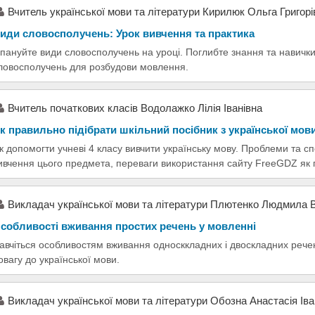
Вчитель української мови та літератури Кирилюк Ольга Григорі
иди словосполучень: Урок вивчення та практика
пануйте види словосполучень на уроці. Поглибте знання та навички 
ловосполучень для розбудови мовлення.
Вчитель початкових класів Водолажко Лілія Іванівна
к правильно підібрати шкільний посібник з української мов
к допомогти учневі 4 класу вивчити українську мову. Проблеми та сп
ивчення цього предмета, переваги використання сайту FreeGDZ як п
Викладач української мови та літератури Плютенко Людмила 
собливості вживання простих речень у мовленні
авчіться особливостям вживання односккладних і двоскладних рече
овагу до української мови.
Викладач української мови та літератури Обозна Анастасія Іва