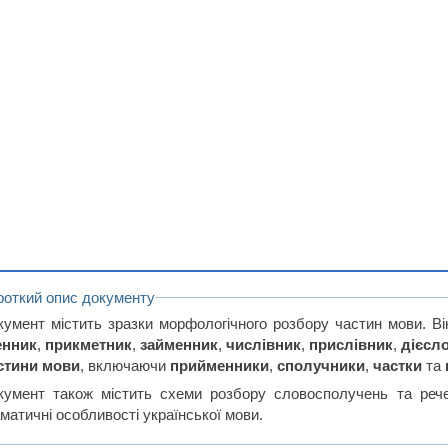
роткий опис документу
кумент містить зразки морфологічного розбору частин мови. Він
енник
,
прикметник
,
займенник
,
числівник
,
прислівник
,
дієсл
стини мови
, включаючи
прийменники
,
сполучники
,
частки
та
кумент також містить схеми розбору словосполучень та рече
матичні особливості української мови.