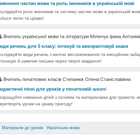
ивчення частин мови та роль іменників в українській мові
осліджуйте роль іменників та систему частин мови в українській мов
чіться легко та цікаво!
Вчитель української мови та літератури Мілінчук Ірина Антонін
иди речень для 5 класу: інтонуй та використовуй знаки
осліджуйте види речень з метою висловлювання та емоційним заб
нтонацію й навички письма через творчі завдання!
Вчитель початкових класів Степанюк Олена Станіславівна
идактичні пісні для уроків у початковій школі
окращуйте навчання дітей з піснями та матеріалами для грамоти, 
еретворіть уроки на цікаву пригоду!
Матеріали до уроків
Українська мова