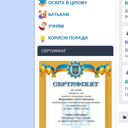
ОСВІТА В ЦІЛОМУ
В
Д
БАТЬКАМ
В
УЧНЯМ
КОРИСНІ ПОРАДИ
В
Д
СЕРТИФІКАТ
і
Д
П
П