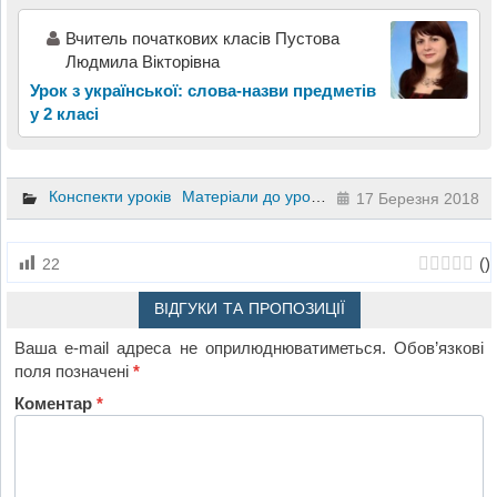
Вчитель початкових класів Пустова
Людмила Вікторівна
Урок з української: слова-назви предметів
у 2 класі
Конспекти уроків
Матеріали до уроків
Природознавство
Ук
17 Березня 2018
(
)
22
ВІДГУКИ ТА ПРОПОЗИЦІЇ
Ваша e-mail адреса не оприлюднюватиметься.
Обов’язкові
поля позначені
*
Коментар
*