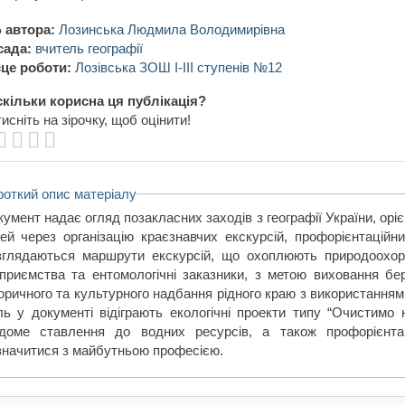
 автора:
Лозинська Людмила Володимирівна
сада:
вчитель географії
це роботи:
Лозівська ЗОШ І-ІІІ ступенів №12
кільки корисна ця публікація?
исніть на зірочку, щоб оцінити!
роткий опис матеріалу
умент надає огляд позакласних заходів з географії України, оріє
лей через організацію краєзнавчих екскурсій, профорієнтаційни
зглядаються маршрути екскурсій, що охоплюють природоохоронн
дприємства та ентомологічні заказники, з метою виховання бе
торичного та культурного надбання рідного краю з використанням
ль у документі відіграють екологічні проекти типу “Очистимо 
ідоме ставлення до водних ресурсів, а також профорієнта
значитися з майбутньою професією.