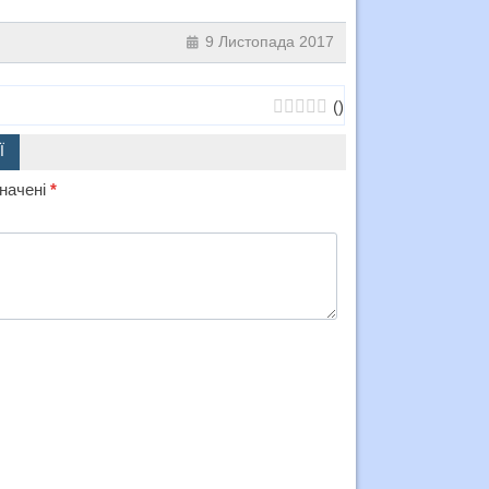
9 Листопада 2017
(
)
Ї
значені
*