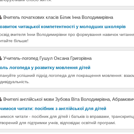
Вчитель початкових класів Білик Інна Володимирівна
озвиток читацької компетентності у молодших школярів
освід вчителя Інни Володимирівни про формування навичок читання 
итайте більше!
Учитель-логопед Гушул Оксана Григорівна
оль логопеда у розвитку мовлення дітей
пануйте успішний підхід логопеда для покращення мовлення: взаємо
ндивідуальність.
Вчителі англійської мови Зубова Віта Володимрівна, Абрамови
чимося читати: посібник з англійської для дітей
чимося читати - посібник для дітей і батьків із вправами, транскри
творений для підтримки учнів, відповідає освітній програмі.