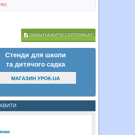
іву:
ЗАВАНТАЖИТИ СЕРТИФІКАТ
Стенди для школи
та дитячого садка
МАГАЗИН УРОК-UA
КАВИТИ
 мови