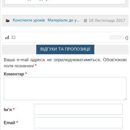
Конспекти уроків
Матеріали до уроків
Презентації
Професі
18 Листопада 2017
(
)
32
ВІДГУКИ ТА ПРОПОЗИЦІЇ
Ваша e-mail адреса не оприлюднюватиметься.
Обов’язкові
поля позначені
*
Коментар
*
Ім'я
*
Email
*