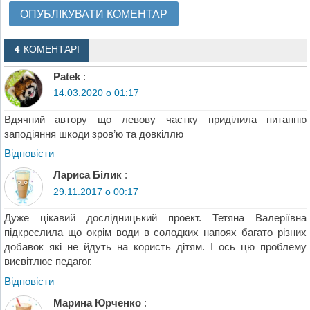
4 КОМЕНТАРІ
Patek
:
14.03.2020 о 01:17
Вдячний автору що левову частку приділила питанню
заподіяння шкоди зров’ю та довкіллю
Відповіcти
Лариса Білик
:
29.11.2017 о 00:17
Дуже цікавий дослідницький проект. Тетяна Валеріївна
підкреслила що окрім води в солодких напоях багато різних
добавок які не йдуть на користь дітям. І ось цю проблему
висвітлює педагог.
Відповіcти
Марина Юрченко
: