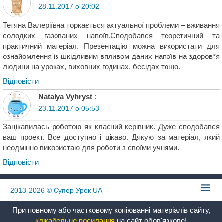
28.11.2017 о 20:02
Тетяна Валеріївна торкається актуальної проблеми – вживання
солодких газованих напоїв.Сподобався теоретичний та
практичний матеріал. Презентацію можна використати для
ознайомлення із шкідливим впливом даних напоїв на здоров*я
людини на уроках, виховних годинах, бесідах тощо.
Відповіcти
Natalya Vyhryst
:
23.11.2017 о 05:53
Зацікавилась роботою як класний керівник. Дуже сподобався
ваш проект. Все доступно і цікаво. Дякую за матеріал, який
неодмінно використаю для роботи з своїми учнями.
Відповіcти
2013-2026
© Супер Урок UA
При повному або частковому копіюванні матеріалів сайту,
клікабельне посилання
на сайт обов'язкове!