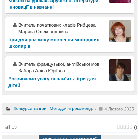
Квести на уроках зарубіжної літератури:
інновації в навчанні
Вчитель початкових класів Рибцева
Марина Олександрівна
Ігри для розвитку мовлення молодших
школярів
Вчитель французької, англійської мов
Забара Аліна Юріївна
Розвиваємо увагу та пам'ять: ігри для
дітей
Конкурси та ігри
Методичні рекомендації
Іноземна мова
1
4 Лютого 2025
(
)
13