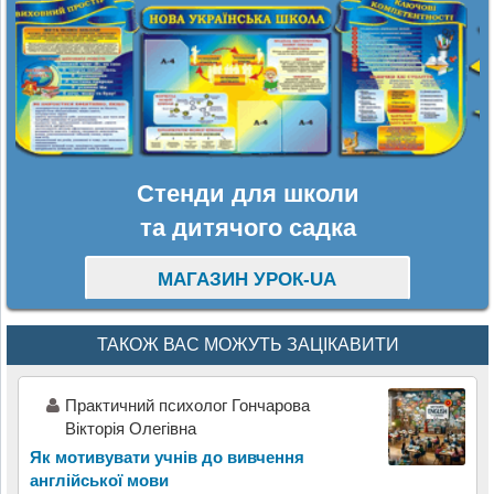
Стенди для школи
та дитячого садка
МАГАЗИН УРОК-UA
ТАКОЖ ВАС МОЖУТЬ ЗАЦІКАВИТИ
Практичний психолог Гончарова
Вікторія Олегівна
Як мотивувати учнів до вивчення
англійської мови