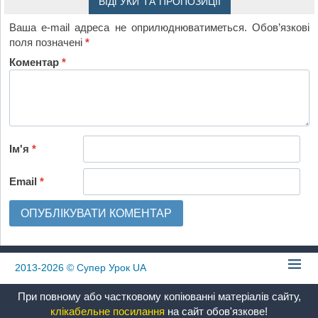
ВІДГУКИ ТА ПРОПОЗИЦІЇ
Ваша e-mail адреса не оприлюднюватиметься.
Обов’язкові
поля позначені
*
Коментар
*
Ім'я
*
Email
*
2013-2026
© Супер Урок UA
При повному або частковому копіюванні матеріалів сайту,
клікабельне посилання
на сайт обов'язкове!