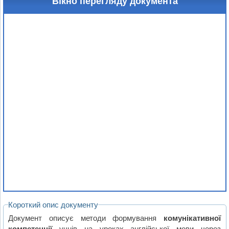
Вікно перегляду документа
Короткий опис документу
Документ описує методи формування
комунікативної
компетенції
учнів на уроках англійської мови через