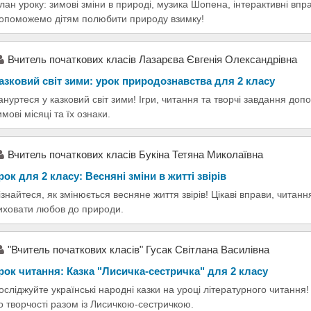
лан уроку: зимові зміни в природі, музика Шопена, інтерактивні впра
опоможемо дітям полюбити природу взимку!
Вчитель початкових класів Лазарєва Євгенія Олександрівна
азковий світ зими: урок природознавства для 2 класу
ануртеся у казковий світ зими! Ігри, читання та творчі завдання доп
имові місяці та їх ознаки.
Вчитель початкових класів Букіна Тетяна Миколаївна
рок для 2 класу: Весняні зміни в житті звірів
ізнайтеся, як змінюється весняне життя звірів! Цікаві вправи, читан
иховати любов до природи.
"Вчитель початкових класів" Гусак Світлана Василівна
рок читання: Казка "Лисичка-сестричка" для 2 класу
осліджуйте українські народні казки на уроці літературного читанн
о творчості разом із Лисичкою-сестричкою.