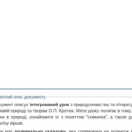
роткий опис документу
кумент описує
інтегрований урок
з природознавства та літерат
живій природі та творам О.П. Кротюк. Мета уроку полягає в тому
іни в природі, ознайомити їх з поняттям “сніжинка”, а також 
лізу віршів.
ок має
розвивальну складову
, яка спрямована на розвиток л