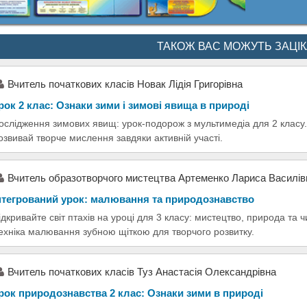
ТАКОЖ ВАС МОЖУТЬ ЗАЦІ
Вчитель початкових класів Новак Лідія Григорівна
рок 2 клас: Ознаки зими і зимові явища в природі
ослідження зимових явищ: урок-подорож з мультимедіа для 2 класу.
озвивай творче мислення завдяки активній участі.
Вчитель образотворчого мистецтва Артеменко Лариса Василів
нтегрований урок: малювання та природознавство
ідкривайте світ птахів на уроці для 3 класу: мистецтво, природа та 
ехніка малювання зубною щіткою для творчого розвитку.
Вчитель початкових класів Туз Анастасія Олександрівна
рок природознавства 2 клас: Ознаки зими в природі