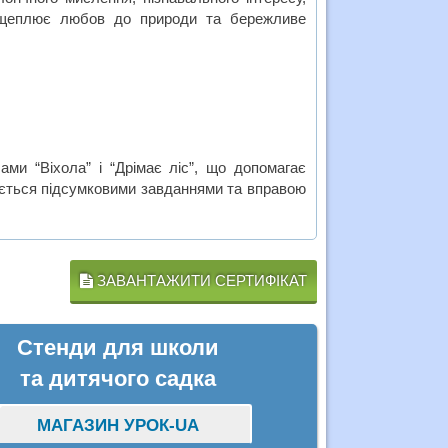
рищеплює любов до природи та бережливе
ами “Віхола” і “Дрімає ліс”, що допомагає
ується підсумковими завданнями та вправою
ЗАВАНТАЖИТИ СЕРТИФІКАТ
Стенди для школи
та дитячого садка
МАГАЗИН УРОК-UA