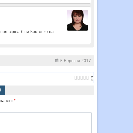
ння вірша Ліни Костенко на
5 Березня 2017
(
)
Ї
значені
*