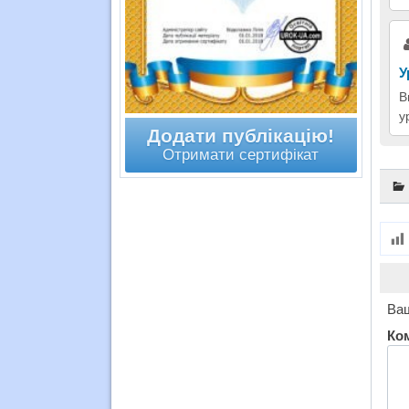
У
В
у
Додати публікацію!
Отримати сертифікат
Ваш
Ко