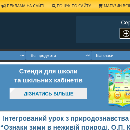
РЕКЛАМА НА САЙТІ
ПОШУК ПО САЙТУ
МАГАЗИН ВСІ
Сер
Стенди для школи
та шкільних кабінетів
ДІЗНАТИСЬ БІЛЬШЕ
Інтегрований урок з природознавства 
“Ознаки зими в неживій природі. О.П. 