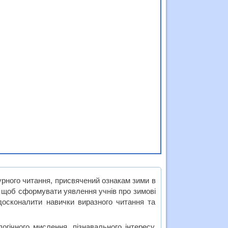
урного читання, присвячений ознакам зими в
, щоб сформувати уявлення учнів про зимові
удосконалити навички виразного читання та
огічного мислення, пізнавального інтересу,