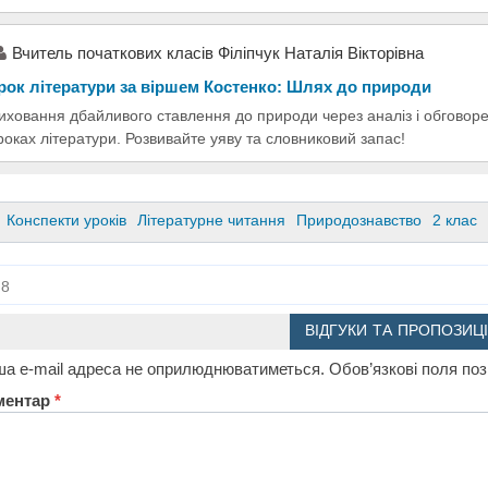
Вчитель початкових класів Філіпчук Наталія Вікторівна
рок літератури за віршем Костенко: Шлях до природи
иховання дбайливого ставлення до природи через аналіз і обговоре
роках літератури. Розвивайте уяву та словниковий запас!
Конспекти уроків
Літературне читання
Природознавство
2 клас
8
ВІДГУКИ ТА ПРОПОЗИЦІ
а e-mail адреса не оприлюднюватиметься.
Обов’язкові поля по
ментар
*