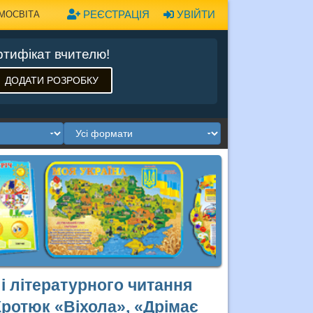
РЕЄСТРАЦІЯ
УВІЙТИ
МОСВІТА
тифікат вчителю!
ДОДАТИ РОЗРОБКУ
і літературного читання
Кротюк «Віхола», «Дрімає