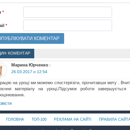
я
*
ail
*
ДИН КОМЕНТАР
Марина Юрченко
:
26.03.2017 о 12:54
грацію на уроці ми можемо спостерігати, прочитавши мету . Вчи
воєння матеріалу на уроці.Підсумок роботи завершується “
оцінювання.
овіcти
ГОЛОВНА
ТОП-100
РЕКЛАМА НА САЙТІ
ПРАВИЛА САЙТ