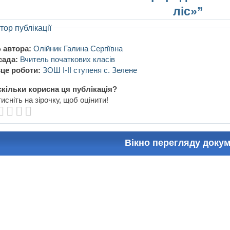
ліс»”
тор публікації
 автора:
Олійник Галина Сергіївна
сада:
Вчитель початкових класів
це роботи:
ЗОШ І-ІІ ступеня с. Зелене
кільки корисна ця публікація?
исніть на зірочку, щоб оцінити!
Вікно перегляду доку