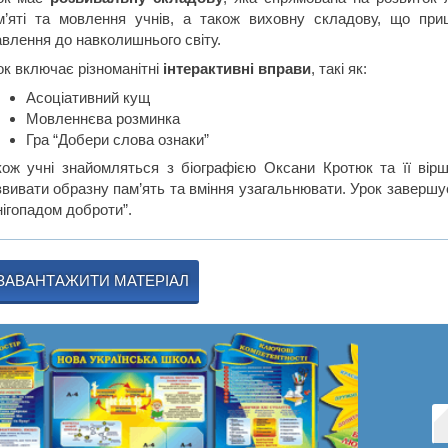
м’яті та мовлення учнів, а також виховну складову, що п
авлення до навколишнього світу.
ок включає різноманітні
інтерактивні вправи
, такі як:
Асоціативний кущ
Мовленнєва розминка
Гра “Добери слова ознаки”
кож учні знайомляться з біографією Оксани Кротюк та її вірш
звивати образну пам’ять та вміння узагальнювати. Урок заверш
нігопадом доброти”.
ЗАВАНТАЖИТИ МАТЕРІАЛ