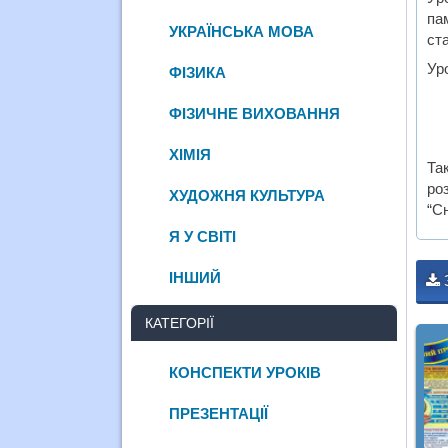
па
УКРАЇНСЬКА МОВА
ст
Ур
ФІЗИКА
ФІЗИЧНЕ ВИХОВАННЯ
ХІМІЯ
Та
ро
ХУДОЖНЯ КУЛЬТУРА
“С
Я У СВІТІ
ІНШИЙ
КАТЕГОРІЇ
КОНСПЕКТИ УРОКІВ
ПРЕЗЕНТАЦІЇ