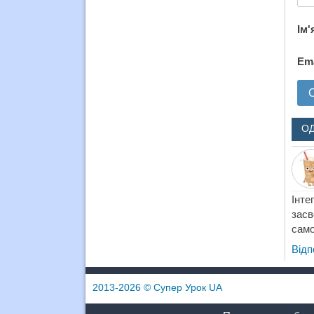
Ім'
Em
О
Інте
зас
само
Відп
2013-2026
© Супер Урок UA