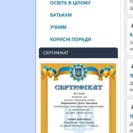
П
ОСВІТА В ЦІЛОМУ
Д
БАТЬКАМ
УЧНЯМ
К
КОРИСНІ ПОРАДИ
З
з
СЕРТИФІКАТ
У
Д
в
У
Д
д