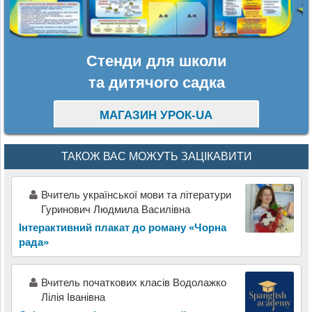
Стенди для школи
та дитячого садка
МАГАЗИН УРОК-UA
ТАКОЖ ВАС МОЖУТЬ ЗАЦІКАВИТИ
Вчитель української мови та літератури
Гуринович Людмила Василівна
Інтерактивний плакат до роману «Чорна
рада»
Вчитель початкових класів Водолажко
Лілія Іванівна