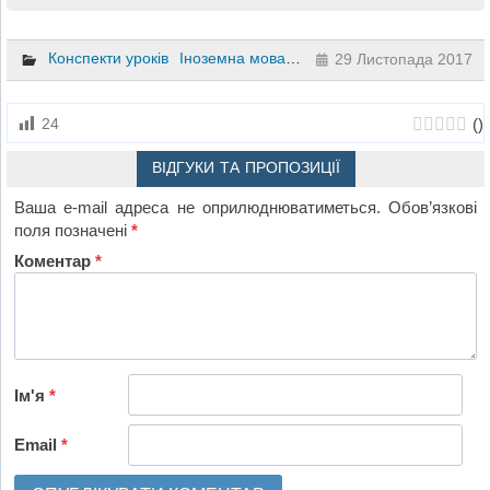
Конспекти уроків
Іноземна мова
Хімія
8 клас
29 Листопада 2017
(
)
24
ВІДГУКИ ТА ПРОПОЗИЦІЇ
Ваша e-mail адреса не оприлюднюватиметься.
Обов’язкові
поля позначені
*
Коментар
*
Ім'я
*
Email
*