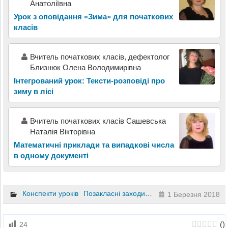
Анатоліївна
Урок з оповідання «Зима» для початкових
класів
Вчитель початкових класів, дефектолог
Близнюк Олена Володимирівна
Інтегрований урок: Тексти-розповіді про
зиму в лісі
Вчитель початкових класів Сашевська
Наталія Вікторівна
Математичні приклади та випадкові числа
в одному документі
Конспекти уроків
Позакласні заходи
Навчання грамоти
При
1 Березня 2018
(
)
24