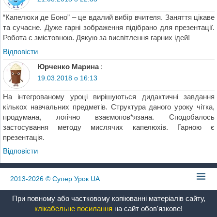
“Капелюхи де Боно” – це вдалий вибір вчителя. Заняття цікаве
та сучасне. Дуже гарні зображення підібрано для презентації.
Робота є змістовною. Дякую за висвітлення гарних ідей!
Відповіcти
Юрченко Марина
:
19.03.2018 о 16:13
На інтегрованому уроці вирішуються дидактичні завдання
кількох навчальних предметів. Структура даного уроку чітка,
продумана, логічно взаємопов*язана. Сподобалось
застосування методу мислячих капелюхів. Гарною є
презентація.
Відповіcти
2013-2026
© Супер Урок UA
При повному або частковому копіюванні матеріалів сайту,
клікабельне посилання
на сайт обов'язкове!