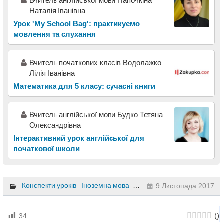
Вчитель англійської мови Папочкіна
Наталія Іванівна
Урок 'My School Bag': практикуємо
мовлення та слухання
Вчитель початкових класів Водолажко
Лілія Іванівна
Математика для 5 класу: сучасні книги
Вчитель англійської мови Будко Тетяна
Олександрівна
Інтерактивний урок англійської для
початкової школи
Конспекти уроків
Іноземна мова
3 клас
9 Листопада 2017
(
)
34