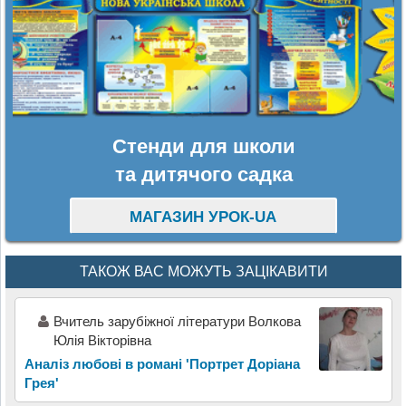
Стенди для школи
та дитячого садка
МАГАЗИН УРОК-UA
ТАКОЖ ВАС МОЖУТЬ ЗАЦІКАВИТИ
Вчитель зарубіжної літератури Волкова
Юлія Вікторівна
Аналіз любові в романі 'Портрет Доріана
Грея'