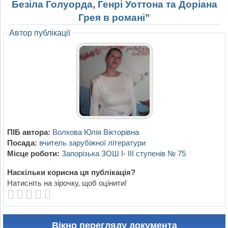
Безіла Голуорда, Генрі Уоттона та Доріана
Грея в романі”
Автор публікації
ПІБ автора:
Волкова Юлія Вікторівна
Посада:
вчитель зарубіжної літератури
Місце роботи:
Запорізька ЗОШ I- III ступенів № 75
Наскільки корисна ця публікація?
Натисніть на зірочку, щоб оцінити!
Вікно перегляду документа