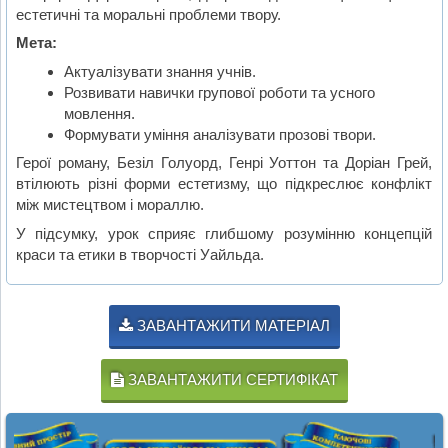
естетичні та моральні проблеми твору.
Мета:
Актуалізувати знання учнів.
Розвивати навички групової роботи та усного
мовлення.
Формувати уміння аналізувати прозові твори.
Герої роману, Безіл Голуорд, Генрі Уоттон та Доріан Грей,
втілюють різні форми естетизму, що підкреслює конфлікт
між мистецтвом і мораллю.
У підсумку, урок сприяє глибшому розумінню концепцій
краси та етики в творчості Уайльда.
ЗАВАНТАЖИТИ МАТЕРІАЛ
ЗАВАНТАЖИТИ СЕРТИФІКАТ