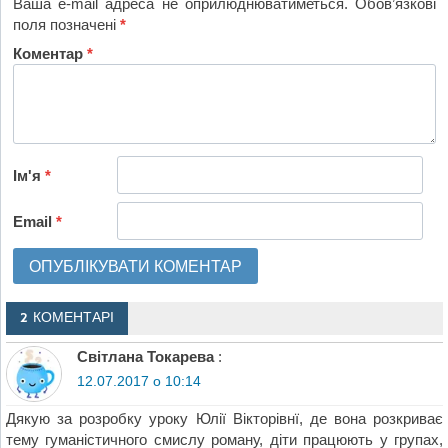
Ваша e-mail адреса не оприлюднюватиметься.
Обов’язкові
поля позначені
*
Коментар
*
Ім'я
*
Email
*
2 КОМЕНТАРІ
Світлана Токарева
:
12.07.2017 о 10:14
Дякую за розробку уроку Юлії Вікторівнї, де вона розкриває
тему гуманістичного смислу роману, діти працюють у групах,