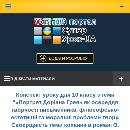
Наверх
ДОДАТИ РОЗРОБКУ
ПІДІБРАТИ МАТЕРІАЛИ
Конспект уроку для 10 класу з теми
“«Портрет Доріана Грея» як осереддя
творчості письменника, філософсько-
естетичні та моральні проблеми твору.
Своєрідність теми кохання в романі О.