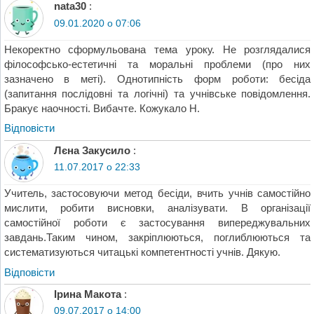
nata30
:
09.01.2020 о 07:06
Некоректно сформульована тема уроку. Не розглядалися
філософсько-естетичні та моральні проблеми (про них
зазначено в меті). Однотипність форм роботи: бесіда
(запитання послідовні та логічні) та учнівське повідомлення.
Бракує наочності. Вибачте. Кожукало Н.
Відповіcти
Лєна Закусило
:
11.07.2017 о 22:33
Учитель, застосовуючи метод бесіди, вчить учнів самостійно
мислити, робити висновки, аналізувати. В організації
самостійної роботи є застосування випереджувальних
завдань.Таким чином, закріплюються, поглиблюються та
систематизуються читацькі компетентності учнів. Дякую.
Відповіcти
Ірина Макота
:
09.07.2017 о 14:00