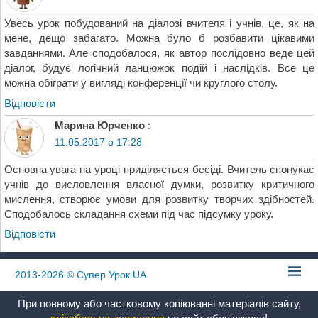
Увесь урок побудований на діалозі вчителя і учнів, це, як на
мене, дещо забагато. Можна було б розбавити цікавими
завданнями. Але сподобалося, як автор послідовно веде цей
діалог, будує логічний ланцюжок подій і наслідків. Все це
можна обіграти у вигляді конференції чи круглого столу.
Відповіcти
Марина Юрченко
:
11.05.2017 о 17:28
Основна увага на уроці приділяється бесіді. Вчитель спонукає
учнів до висловлення власної думки, розвитку критичного
мислення, створює умови для розвитку творчих здібностей.
Сподобалось складання схеми під час підсумку уроку.
Відповіcти
2013-2026
© Супер Урок UA
При повному або частковому копіюванні матеріалів сайту,