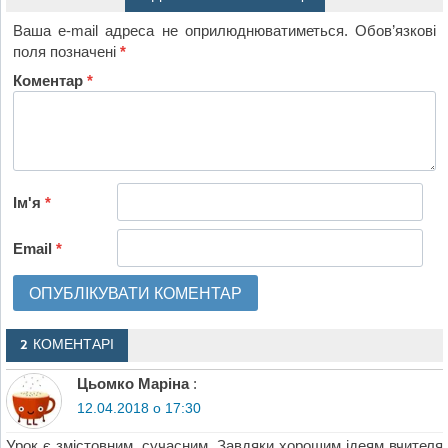
Ваша e-mail адреса не оприлюднюватиметься.
Обов’язкові
поля позначені
*
Коментар
*
Ім'я
*
Email
*
2 КОМЕНТАРІ
Цьомко Маріна
:
12.04.2018 о 17:30
Урок є змістовним, сучасним. Завдяки хорошим ідеям вчителя