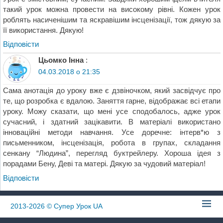
такий урок можна провести на високому рівні. Кожен урок
роблять насиченішим та яскравішим інсценізації, тож дякую за
її використання. Дякую!
Відповіcти
Цьомко Інна
:
04.03.2018 о 21:35
Сама анотація до уроку вже є дзвіночком, який засвідчує про
те, що розробка є вдалою. Заняття гарне, відображає всі етапи
уроку. Можу сказати, що мені усе сподобалось, адже урок
сучасний, і здатний зацікавити. В матеріалі використано
інноваційні методи навчання. Усе доречне: інтерв*ю з
письменником, інсценізація, робота в групах, складання
сенкану “Людина”, перегляд буктрейлеру. Хороша ідея з
порадами Бену, Деві та матері. Дякую за чудовий матеріал!
Відповіcти
2013-2026
© Супер Урок UA