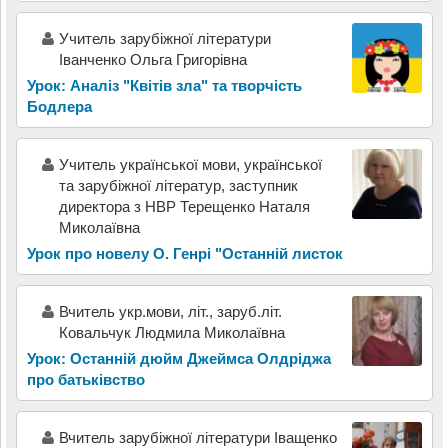
Учитель зарубіжної літератури
Іванченко Ольга Григорівна
Урок: Аналіз "Квітів зла" та творчість
Бодлера
Учитель української мови, української
та зарубіжної літератур, заступник
директора з НВР Терещенко Наталя
Миколаївна
Урок про новелу О. Генрі "Останній листок
Вчитель укр.мови, літ., заруб.літ.
Ковальчук Людмила Миколаївна
Урок: Останній дюйм Джеймса Олдріджа
про батьківство
Вчитель зарубіжної літератури Іващенко