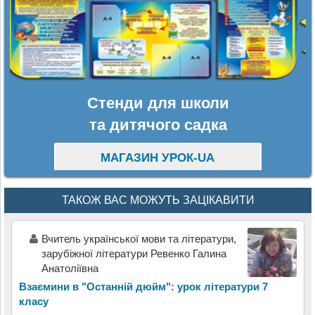
Стенди для школи
та дитячого садка
МАГАЗИН УРОК-UA
ТАКОЖ ВАС МОЖУТЬ ЗАЦІКАВИТИ
Вчитель української мови та літератури,
зарубіжної літератури Ревенко Галина
Анатоліївна
Взаємини в "Останній дюйм": урок літератури 7
класу