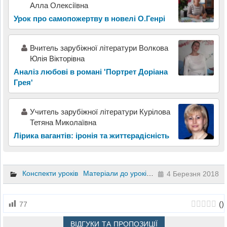
Алла Олексіївна
Урок про самопожертву в новелі О.Генрі
Вчитель зарубіжної літератури Волкова
Юлія Вікторівна
Аналіз любові в романі 'Портрет Доріана
Грея'
Учитель зарубіжної літератури Курілова
Тетяна Миколаївна
Лірика вагантів: іронія та життєрадісність
Конспекти уроків
Матеріали до уроків
Зарубіжна література
4 Березня 2018
(
)
77
ВІДГУКИ ТА ПРОПОЗИЦІЇ