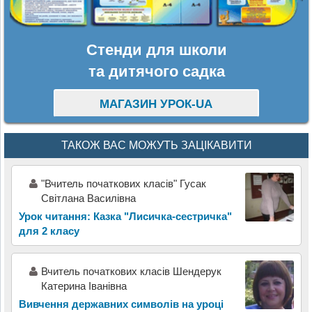
Стенди для школи
та дитячого садка
МАГАЗИН УРОК-UA
ТАКОЖ ВАС МОЖУТЬ ЗАЦІКАВИТИ
"Вчитель початкових класів" Гусак
Світлана Василівна
Урок читання: Казка "Лисичка-сестричка"
для 2 класу
Вчитель початкових класів Шендерук
Катерина Іванівна
Вивчення державних символів на уроці