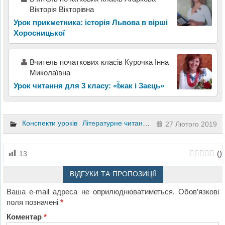
Вікторія Вікторівна
Урок прикметника: історія Львова в вірші
Хоросницької
Вчитель початкових класів Курочка Інна
Миколаївна
Урок читання для 3 класу: «Їжак і Заєць»
Конспекти уроків
Літературне читання
1 клас
27 Лютого 2019
(
)
13
ВІДГУКИ ТА ПРОПОЗИЦІЇ
Ваша e-mail адреса не оприлюднюватиметься.
Обов’язкові
поля позначені
*
Коментар
*