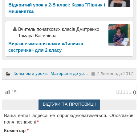
Відкритий урок у 2-В класі: Казка "Півник і
мишенятка
Вчитель початкових класів Дмитренко
Тамара Василівна
Виразне читання казки «Лисичка
сестричка» для 2 класу
Конспекти уроків
Матеріали до уроків
Літературне читання
7 Листопада 2017
(
)
15
ВІДГУКИ ТА ПРОПОЗИЦІЇ
Ваша e-mail адреса не оприлюднюватиметься.
Обов’язкові
поля позначені
*
Коментар
*