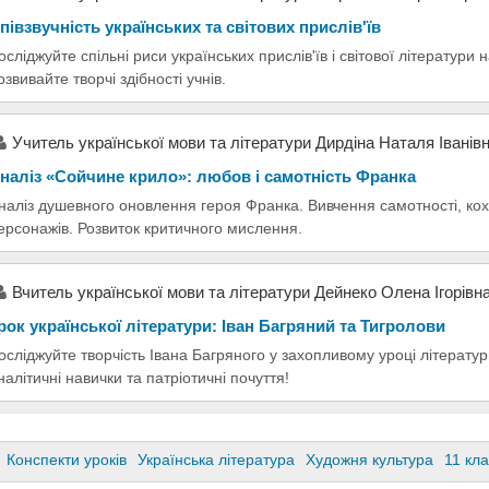
півзвучність українських та світових прислів'їв
осліджуйте спільні риси українських прислів'їв і світової літератури 
озвивайте творчі здібності учнів.
Учитель української мови та літератури Дирдіна Наталя Іванів
наліз «Сойчине крило»: любов і самотність Франка
наліз душевного оновлення героя Франка. Вивчення самотності, ко
ерсонажів. Розвиток критичного мислення.
Вчитель української мови та літератури Дейнеко Олена Ігорівн
рок української літератури: Іван Багряний та Тигролови
осліджуйте творчість Івана Багряного у захопливому уроці літератур
налітичні навички та патріотичні почуття!
Конспекти уроків
Українська література
Художня культура
11 кл