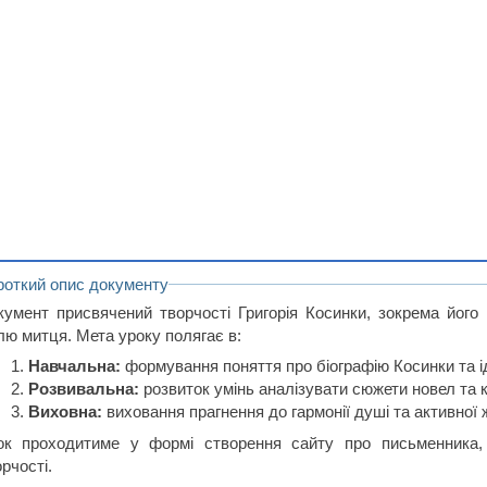
роткий опис документу
кумент присвячений творчості Григорія Косинки, зокрема його 
лю митця. Мета уроку полягає в:
Навчальна:
формування поняття про біографію Косинки та ід
Розвивальна:
розвиток умінь аналізувати сюжети новел та 
Виховна:
виховання прагнення до гармонії душі та активної ж
ок проходитиме у формі створення сайту про письменника
рчості.