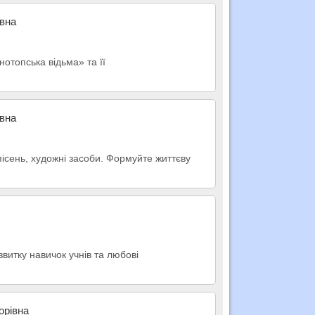
івна
нотопська відьма» та її
івна
 пісень, художні засоби. Формуйте життєву
витку навичок учнів та любові
орівна