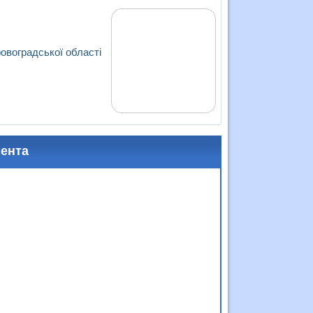
ровоградської області
мента