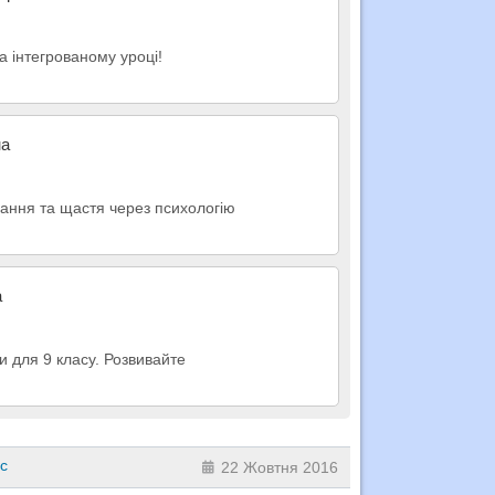
на інтегрованому уроці!
на
хання та щастя через психологію
а
и для 9 класу. Розвивайте
ас
22 Жовтня 2016