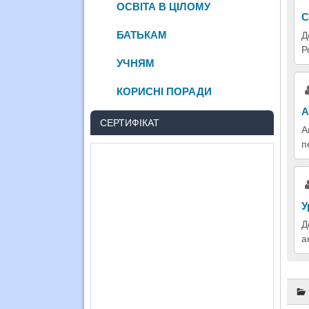
ОСВІТА В ЦІЛОМУ
С
БАТЬКАМ
Д
Р
УЧНЯМ
КОРИСНІ ПОРАДИ
А
СЕРТИФІКАТ
А
п
У
Д
а