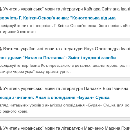
Учитель української мови та літератури Кайнара Світлана Іван
ворчість Г. Квітки-Основ’яненка: "Конотопська відьма
осліджуйте життя і творчість Г. Квітки-Основ’яненка, його повість «Ко
атиричний контекст.
Вчитель української мови та літератури Яцук Олександра Іван
рок драми "Наталка Полтавка": Зміст і художні засоби
осліджуйте твір Івана Котляревського в деталях: аналіз героїв, ролі
озицію через українську драматургію.
Учитель української мови та літератури Палазюк Віра Іванівна
есіда з читання: Аналіз оповідання «Буран» Сушка
гляд читацьких уроків з аналізом оповідання «Буран» Сушка для роз
о рідного краю.
Учитель української мови та літератури Марченко Марина Григ