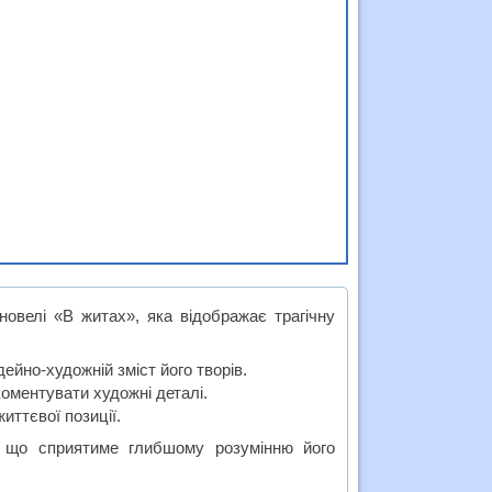
новелі «В житах», яка відображає трагічну
ейно-художній зміст його творів.
коментувати художні деталі.
иттєвої позиції.
, що сприятиме глибшому розумінню його