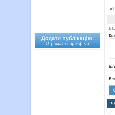
Ваш
Ко
Додати публікацію!
Отримати сертифікат
Ім'
Em
4 