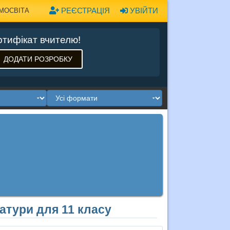
РЕЄСТРАЦІЯ
УВІЙТИ
МОСВІТА
тифікат вчителю!
ДОДАТИ РОЗРОБКУ
ратури для 11 класу