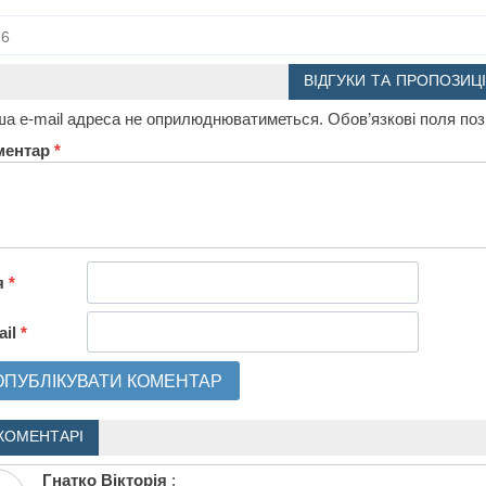
6
ВІДГУКИ ТА ПРОПОЗИЦІ
а e-mail адреса не оприлюднюватиметься.
Обов’язкові поля по
ментар
*
я
*
ail
*
КОМЕНТАРІ
Гнатко Вікторія
: