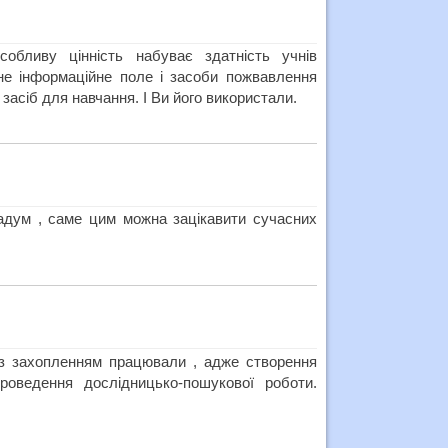
обливу цінність набуває здатність учнів
зне інформаційне поле і засоби пожвавлення
 засіб для навчання. І Ви його використали.
адум , саме цим можна зацікавити сучасних
із захопленням працювали , адже створення
оведення дослідницько-пошукової роботи.