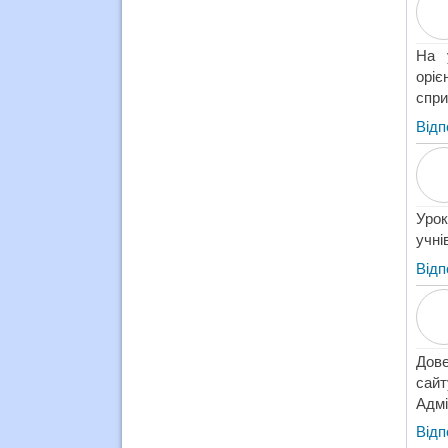
На 
оріє
спри
Відп
Урок
учні
Відп
Дове
сай
Адмі
Відп