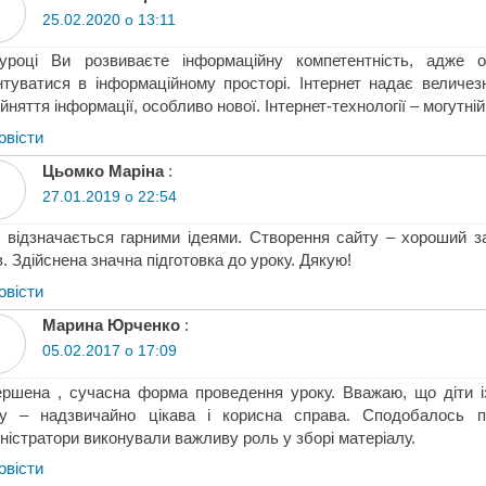
25.02.2020 о 13:11
уроці Ви розвиваєте інформаційну компетентність, адже ос
нтуватися в інформаційному просторі. Інтернет надає величе
йняття інформації, особливо нової. Інтернет-технології – могутній
овіcти
Цьомко Маріна
:
27.01.2019 о 22:54
 відзначається гарними ідеями. Створення сайту – хороший з
в. Здійснена значна підготовка до уроку. Дякую!
овіcти
Марина Юрченко
:
05.02.2017 о 17:09
ршена , сучасна форма проведення уроку. Вважаю, що діти 
ту – надзвичайно цікава і корисна справа. Сподобалось пр
ністратори виконували важливу роль у зборі матеріалу.
овіcти