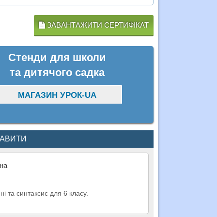
ЗАВАНТАЖИТИ СЕРТИФІКАТ
Стенди для школи
та дитячого садка
МАГАЗИН УРОК-UA
КАВИТИ
вна
ні та синтаксис для 6 класу.