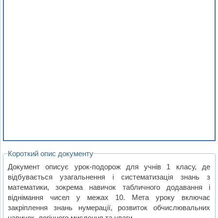
Короткий опис документу
Документ описує урок-подорож для учнів 1 класу, де
відбувається узагальнення і систематизація знань з
математики, зокрема навичок табличного додавання і
віднімання чисел у межах 10. Мета уроку включає
закріплення знань нумерації, розвиток обчислювальних
навичок, логічного мислення та уваги.