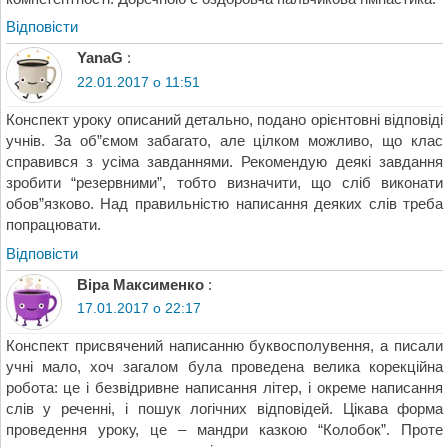
Відповіcти
YanaG
:
22.01.2017 о 11:51
Конспект уроку описаний детально, подано орієнтовні відповіді
учнів. За об”ємом забагато, але цілком можливо, що клас
справився з усіма завданнями. Рекомендую деякі завдання
зробити “резервними”, тобто визначити, що сліб виконати
обов”язково. Над правильністю написання деяких слів треба
попрацювати.
Відповіcти
Віра Максименко
:
17.01.2017 о 22:17
Конспект присвячений написанню буквосполувення, а писали
учні мало, хоч загалом була проведена велика корекційна
робота: це і безвідривне написання літер, і окреме написання
слів у реченні, і пошук логічних відповідей. Цікава форма
проведення уроку, це – мандри казкою “Колобок”. Проте