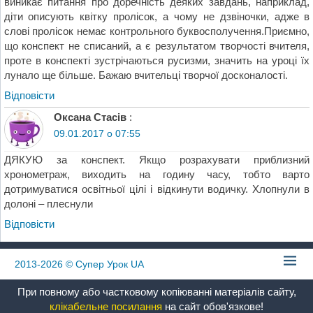
виникає питання про доречність деяких завдань, наприклад,
діти описують квітку пролісок, а чому не дзвіночки, адже в
слові пролісок немає контрольного буквосполучення.Приємно,
що конспект не списаний, а є результатом творчості вчителя,
проте в конспекті зустрічаються русизми, значить на уроці їх
лунало ще більше. Бажаю вчительці творчої досконалості.
Відповіcти
Оксана Стасів
:
09.01.2017 о 07:55
ДЯКУЮ за конспект. Якщо розрахувати приблизний
хронометраж, виходить на годину часу, тобто варто
дотримуватися освітньої цілі і відкинути водичку. Хлопнули в
долоні – плеснули
Відповіcти
2013-2026
© Супер Урок UA
При повному або частковому копіюванні матеріалів сайту,
клікабельне посилання
на сайт обов'язкове!