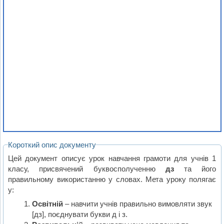
Короткий опис документу
Цей документ описує урок навчання грамоти для учнів 1
класу, присвячений буквосполученню
дз
та його
правильному використанню у словах. Мета уроку полягає
у:
Освітній
– навчити учнів правильно вимовляти звук
[дз], поєднувати букви д і з.