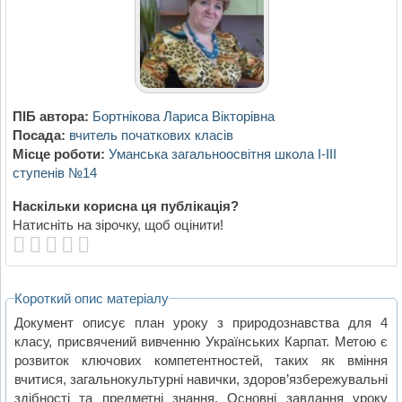
ПІБ автора:
Бортнікова Лариса Вікторівна
Посада:
вчитель початкових класів
Місце роботи:
Уманська загальноосвітня школа І-ІІІ
ступенів №14
Наскільки корисна ця публікація?
Натисніть на зірочку, щоб оцінити!
Короткий опис матеріалу
Документ описує план уроку з природознавства для 4
класу, присвячений вивченню Українських Карпат. Метою є
розвиток ключових компетентностей, таких як вміння
вчитися, загальнокультурні навички, здоров’язбережувальні
здібності та предметні знання. Основні завдання уроку