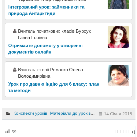
Інтегрований урок: займенники та
природа Антарктиди
Вчитель початкових класів Бурсук
Ганна Ігорівна
Отримайте допомогу у створенні
документів онлайн
Вчитель історії Романко Олена
Володимирівна
Урок про давню Індію для 6 класу: план
та методи
Конспекти уроків
Матеріали до уроків
Презентації
Природо
14 Січня 2018
(
)
59