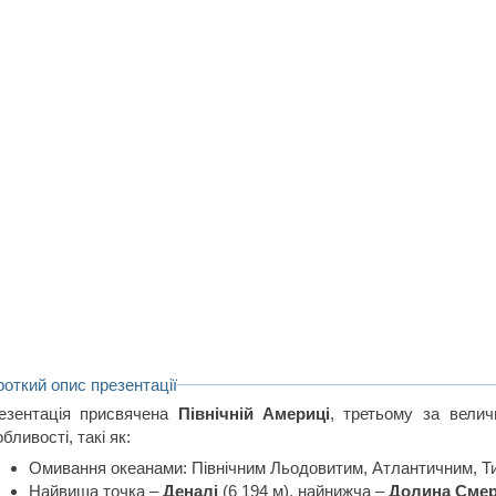
роткий опис презентації
езентація присвячена
Північній Америці
, третьому за велич
бливості, такі як:
Омивання океанами: Північним Льодовитим, Атлантичним, Т
Найвища точка –
Деналі
(6 194 м), найнижча –
Долина Смер