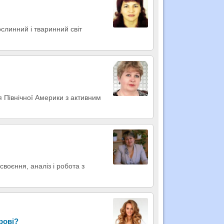
ослинний і тваринний світ
я Північної Америки з активним
своєння, аналіз і робота з
рові?