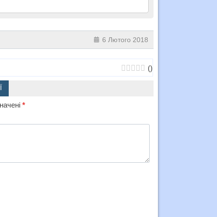
6 Лютого 2018
(
)
Ї
значені
*