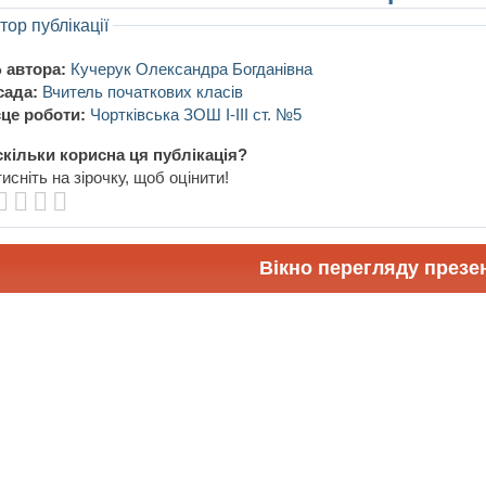
тор публікації
 автора:
Кучерук Олександра Богданівна
сада:
Вчитель початкових класів
це роботи:
Чортківська ЗОШ І-ІІІ ст. №5
кільки корисна ця публікація?
исніть на зірочку, щоб оцінити!
Вікно перегляду презен