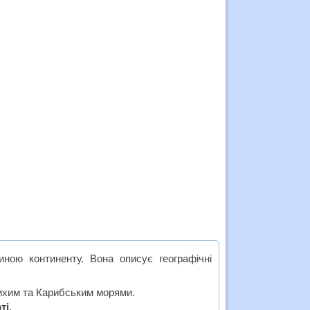
иною континенту. Вона описує географічні
ихим та Карибським морями.
ті
.