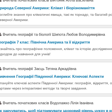
Вчитель початкових класів Вінтоняк Алла Василівна
рирода Северної Америки: Клімат і біорізноманіття
оглибте знання про кліматичні явища, такі як торнадо, та багатий р
еверної Америки.
Вчитель географії та біології Шипота Любов Володимирівна
еографія 7 клас: Північна Америка та її відкриття
ізнайтесь про географічне положення, клімат та історію дослідженн
ідходом до навчання для учнів!
Вчитель географії Заєць Тетяна Аркадіївна
ивчення Географії Південної Америки: Ключові Аспекти
пануйте ключові аспекти Південної Америки: географія, відкриття, о
артами через інтерактивні методи та творчі завдання.
Вчитель початкових класів Водолажко Лілія Іванівна
к харчуватись, щоб підтримувати здоровий рівень цукру в к