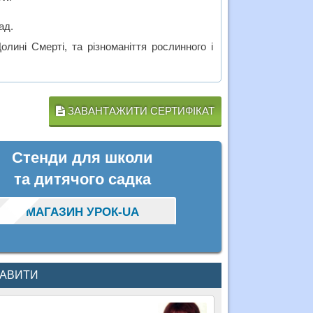
ад.
лині Смерті, та різноманіття рослинного і
ЗАВАНТАЖИТИ СЕРТИФІКАТ
Стенди для школи
та дитячого садка
МАГАЗИН УРОК-UA
КАВИТИ