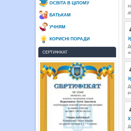
ОСВІТА В ЦІЛОМУ
Н
д
БАТЬКАМ
УЧНЯМ
У
КОРИСНІ ПОРАДИ
Д
СЕРТИФІКАТ
з
У
Д
р
Х
Д