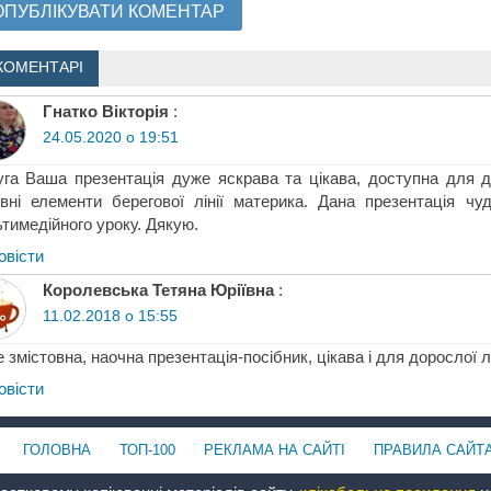
КОМЕНТАРІ
Гнатко Вікторія
:
24.05.2020 о 19:51
уга Ваша презентація дуже яскрава та цікава, доступна для д
вні елементи берегової лінії материка. Дана презентація чу
тимедійного уроку. Дякую.
овіcти
Королевська Тетяна Юріївна
:
11.02.2018 о 15:55
 змістовна, наочна презентація-посібник, цікава і для дорослої
овіcти
ГОЛОВНА
ТОП-100
РЕКЛАМА НА САЙТІ
ПРАВИЛА САЙТ