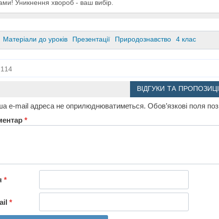
ами! Уникнення хвороб - ваш вибір.
Матеріали до уроків
Презентації
Природознавство
4 клас
114
ВІДГУКИ ТА ПРОПОЗИЦІ
а e-mail адреса не оприлюднюватиметься.
Обов’язкові поля по
ментар
*
я
*
ail
*