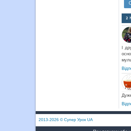
2 
І др
осно
муль
Відп
Дуже
Відп
2013-2026
© Супер Урок UA