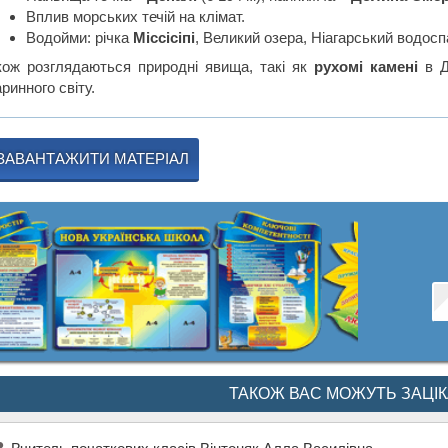
Вплив морських течій на клімат.
Водойми: річка
Міссісіпі
, Великий озера, Ніагарський водосп
кож розглядаються природні явища, такі як
рухомі камені
в До
ринного світу.
ЗАВАНТАЖИТИ МАТЕРІАЛ
ТАКОЖ ВАС МОЖУТЬ ЗАЦІ