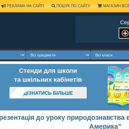
РЕКЛАМА НА САЙТІ
ПОШУК ПО САЙТУ
МАГАЗИН ВСІ
Сер
Стенди для школи
та шкільних кабінетів
ДІЗНАТИСЬ БІЛЬШЕ
резентація до уроку природознавства в 
Америка”