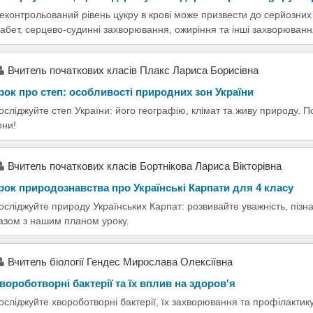
еконтрольований рівень цукру в крові може призвести до серйозних 
іабет, серцево-судинні захворювання, ожиріння та інші захворюванн
Вчитель початкових класів Плакс Лариса Борисівна
рок про степ: особливості природних зон України
осліджуйте степ України: його географію, клімат та живу природу. 
они!
Вчитель початкових класів Бортнікова Лариса Вікторівна
рок природознавства про Українські Карпати для 4 класу
осліджуйте природу Українських Карпат: розвивайте уважність, піз
азом з нашим планом уроку.
Вчитель біології Гендес Мирослава Олексіївна
вороботворні бактерії та їх вплив на здоров'я
осліджуйте хвороботворні бактерії, їх захворювання та профілактику