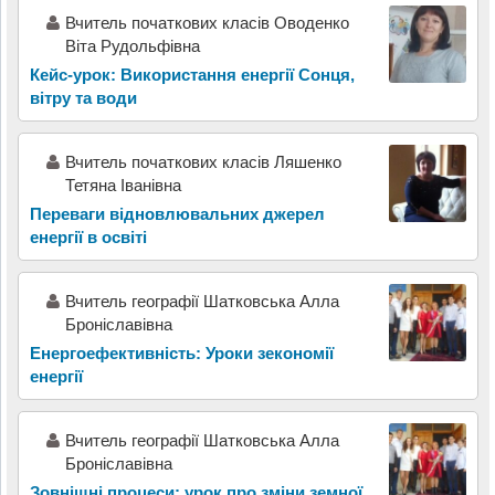
Вчитель початкових класів Оводенко
Віта Рудольфівна
Кейс-урок: Використання енергії Сонця,
вітру та води
Вчитель початкових класів Ляшенко
Тетяна Іванівна
Переваги відновлювальних джерел
енергії в освіті
Вчитель географії Шатковська Алла
Броніславівна
Енергоефективність: Уроки зекономії
енергії
Вчитель географії Шатковська Алла
Броніславівна
Зовнішні процеси: урок про зміни земної